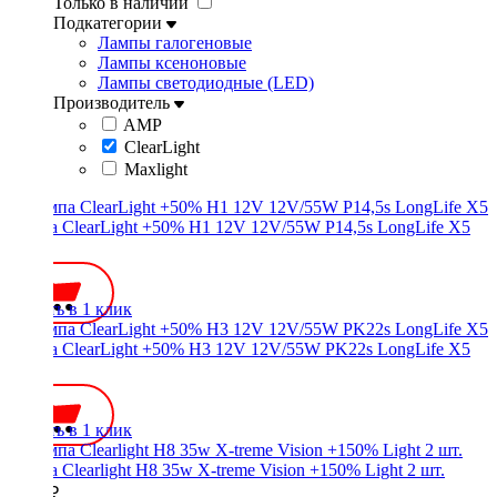
Только в наличии
Подкатегории
Лампы галогеновые
Лампы ксеноновые
Лампы светодиодные (LED)
Производитель
AMP
ClearLight
Maxlight
Лампа ClearLight +50% H1 12V 12V/55W P14,5s LongLife X5
350 ₽
Купить в 1 клик
Лампа ClearLight +50% H3 12V 12V/55W PK22s LongLife X5
350 ₽
Купить в 1 клик
Лампа Clearlight H8 35w X-treme Vision +150% Light 2 шт.
1300 ₽