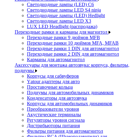
Светодиодные лампы (LED) C6
Светодиодные лампы LED S4 ninja
Светодиодные лампы (LED) Hedlight
Светодиодные лампы LED X3
LUX LED Headlight (распродажа)
Переходные рамки и карманы для магнитол
Переходные рамки 9 дюймов MFB
Переходные рамки 10 дюймов MFA, MFAB
Переходные рамки 1 DIN для автомагнитол
Переходные рамки 2 DIN для автомагнитол
Карманы для автомагнитол
Аксессуары для монтажа автозвука: корпуса, фильтры,
подиумы
Корпусы для сабвуферов
Yаtour адаптеры для авто
Проставочные кольца
Подиумы для автомобильных динамиков
Конденсаторы для автозвука
Корпусы для автомобильных динамиков
Преобразователи уровня
Акустические терминалы
Регуляторы уровня сигнала
Дистрибьюторы питания
Фильтры питания для автомагнитол
Фильтры RCA (Шумоподавители) для