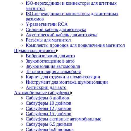
ISO-переходники и коннекторы для штатных
магнитол
ISO-переходники и коннекторы для антенных
разъемов
Y-разветвители RCA
Силовой кабель для автозвука
Акустический кабель для автозвука
Разъёмы для магнитол
Комплекты проводов для подключения магнитол
Шумоизоляция авто
Виброизоляция для авто
Звукопоглощение в авто
Звукоизоляция автомобиля
Теплоизоляция автомобиля
Карпет для отделки и шумоизоляции
Инструмент для монтажа шумоизоляции
Антискрип для авто
Автомобильные сабвуферы
Сабвуферы 8 дюймов
Сабвуферы 10 дюймов
Сабвуферы 12 дюймов
Сабвуферы 15 дюймов
Сабвуферы активные автомобильные
Сабвуферы 6,5 дюймов
Сабвуферы 6x9 дюймов