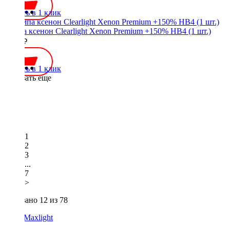
Купить в 1 клик
Лампа ксенон Clearlight Xenon Premium +150% HB4 (1 шт.)
1200 ₽
Купить в 1 клик
Показать еще
1
2
3
...
7
>
Показано
12
из 78
AMP
Maxlight