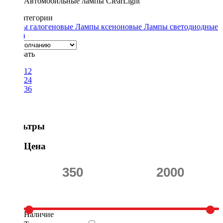
Автомобильные лампы ClearLight
Подкатегории
Лампы галогеновые
Лампы ксеноновые
Лампы светодиодные
(LED)
Показать
12
24
36
Фильтры
Цена
Наличие