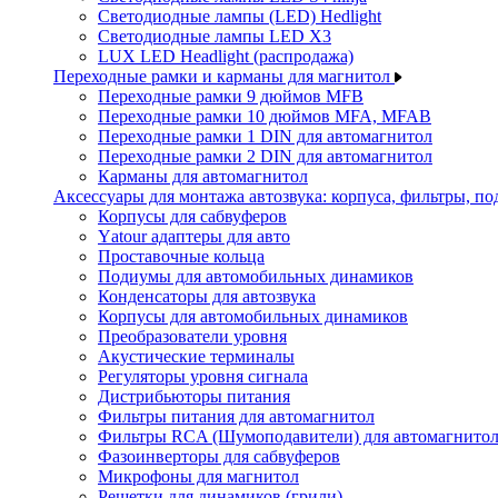
Светодиодные лампы (LED) Hedlight
Светодиодные лампы LED X3
LUX LED Headlight (распродажа)
Переходные рамки и карманы для магнитол
Переходные рамки 9 дюймов MFB
Переходные рамки 10 дюймов MFA, MFAB
Переходные рамки 1 DIN для автомагнитол
Переходные рамки 2 DIN для автомагнитол
Карманы для автомагнитол
Аксессуары для монтажа автозвука: корпуса, фильтры, 
Корпусы для сабвуферов
Yаtour адаптеры для авто
Проставочные кольца
Подиумы для автомобильных динамиков
Конденсаторы для автозвука
Корпусы для автомобильных динамиков
Преобразователи уровня
Акустические терминалы
Регуляторы уровня сигнала
Дистрибьюторы питания
Фильтры питания для автомагнитол
Фильтры RCA (Шумоподавители) для автомагнито
Фазоинверторы для сабвуферов
Микрофоны для магнитол
Решетки для динамиков (грили)