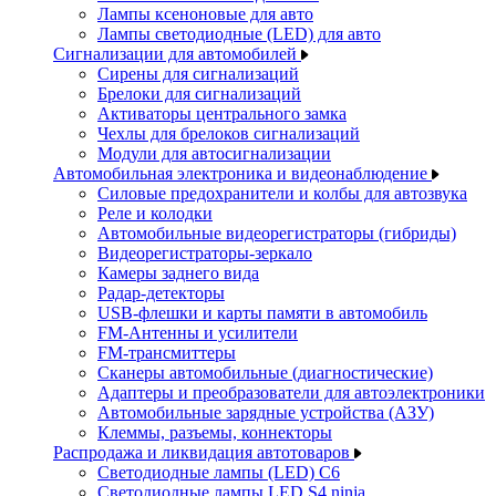
Лампы ксеноновые для авто
Лампы светодиодные (LED) для авто
Сигнализации для автомобилей
Сирены для сигнализаций
Брелоки для сигнализаций
Активаторы центрального замка
Чехлы для брелоков сигнализаций
Модули для автосигнализации
Автомобильная электроника и видеонаблюдение
Силовые предохранители и колбы для автозвука
Реле и колодки
Автомобильные видеорегистраторы (гибриды)
Видеорегистраторы-зеркало
Камеры заднего вида
Радар-детекторы
USB-флешки и карты памяти в автомобиль
FM-Антенны и усилители
FM-трансмиттеры
Сканеры автомобильные (диагностические)
Адаптеры и преобразователи для автоэлектроники
Автомобильные зарядные устройства (АЗУ)
Клеммы, разъемы, коннекторы
Распродажа и ликвидация автотоваров
Светодиодные лампы (LED) C6
Светодиодные лампы LED S4 ninja