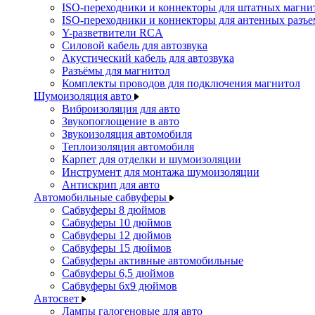
ISO-переходники и коннекторы для штатных магни
ISO-переходники и коннекторы для антенных разъ
Y-разветвители RCA
Силовой кабель для автозвука
Акустический кабель для автозвука
Разъёмы для магнитол
Комплекты проводов для подключения магнитол
Шумоизоляция авто
Виброизоляция для авто
Звукопоглощение в авто
Звукоизоляция автомобиля
Теплоизоляция автомобиля
Карпет для отделки и шумоизоляции
Инструмент для монтажа шумоизоляции
Антискрип для авто
Автомобильные сабвуферы
Сабвуферы 8 дюймов
Сабвуферы 10 дюймов
Сабвуферы 12 дюймов
Сабвуферы 15 дюймов
Сабвуферы активные автомобильные
Сабвуферы 6,5 дюймов
Сабвуферы 6x9 дюймов
Автосвет
Лампы галогеновые для авто