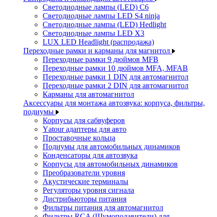
Светодиодные лампы (LED) C6
Светодиодные лампы LED S4 ninja
Светодиодные лампы (LED) Hedlight
Светодиодные лампы LED X3
LUX LED Headlight (распродажа)
Переходные рамки и карманы для магнитол
Переходные рамки 9 дюймов MFB
Переходные рамки 10 дюймов MFA, MFAB
Переходные рамки 1 DIN для автомагнитол
Переходные рамки 2 DIN для автомагнитол
Карманы для автомагнитол
Аксессуары для монтажа автозвука: корпуса, фильтры,
подиумы
Корпусы для сабвуферов
Yаtour адаптеры для авто
Проставочные кольца
Подиумы для автомобильных динамиков
Конденсаторы для автозвука
Корпусы для автомобильных динамиков
Преобразователи уровня
Акустические терминалы
Регуляторы уровня сигнала
Дистрибьюторы питания
Фильтры питания для автомагнитол
Фильтры RCA (Шумоподавители) для