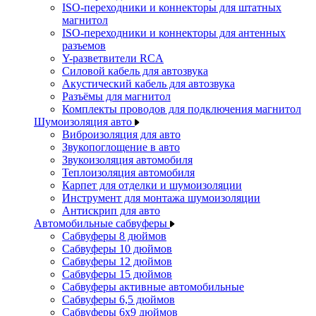
ISO-переходники и коннекторы для штатных
магнитол
ISO-переходники и коннекторы для антенных
разъемов
Y-разветвители RCA
Силовой кабель для автозвука
Акустический кабель для автозвука
Разъёмы для магнитол
Комплекты проводов для подключения магнитол
Шумоизоляция авто
Виброизоляция для авто
Звукопоглощение в авто
Звукоизоляция автомобиля
Теплоизоляция автомобиля
Карпет для отделки и шумоизоляции
Инструмент для монтажа шумоизоляции
Антискрип для авто
Автомобильные сабвуферы
Сабвуферы 8 дюймов
Сабвуферы 10 дюймов
Сабвуферы 12 дюймов
Сабвуферы 15 дюймов
Сабвуферы активные автомобильные
Сабвуферы 6,5 дюймов
Сабвуферы 6x9 дюймов