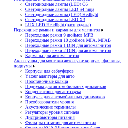
Светодиодные лампы (LED) C6
Светодиодные лампы LED S4 ninja
Светодиодные лампы (LED) Hedlight
Светодиодные лампы LED X3
LUX LED Headlight (распродажа)
Переходные рамки и карманы для магнитол
Переходные рамки 9 дюймов MFB
Переходные рамки 10 дюймов MFA, MFAB
Переходные рамки 1 DIN для автомагнитол
Переходные рамки 2 DIN для автомагнитол
Карманы для автомагнитол
Аксессуары для монтажа автозвука: корпуса, фильтры,
подиумы
Корпусы для сабвуферов
Yаtour адаптеры для авто
Проставочные кольца
Подиумы для автомобильных динамиков
Конденсаторы для автозвука
Корпусы для автомобильных динамиков
Преобразователи уровня
Акустические терминалы
Регуляторы уровня сигнала
Дистрибьюторы питания
Фильтры питания для автомагнитол
Фильтры RCA (Шумоподавители) для