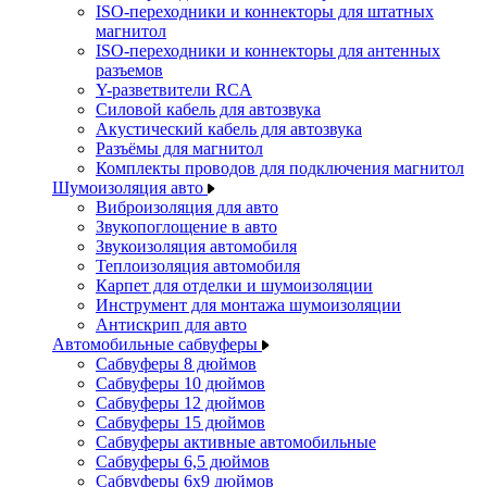
ISO-переходники и коннекторы для штатных
магнитол
ISO-переходники и коннекторы для антенных
разъемов
Y-разветвители RCA
Силовой кабель для автозвука
Акустический кабель для автозвука
Разъёмы для магнитол
Комплекты проводов для подключения магнитол
Шумоизоляция авто
Виброизоляция для авто
Звукопоглощение в авто
Звукоизоляция автомобиля
Теплоизоляция автомобиля
Карпет для отделки и шумоизоляции
Инструмент для монтажа шумоизоляции
Антискрип для авто
Автомобильные сабвуферы
Сабвуферы 8 дюймов
Сабвуферы 10 дюймов
Сабвуферы 12 дюймов
Сабвуферы 15 дюймов
Сабвуферы активные автомобильные
Сабвуферы 6,5 дюймов
Сабвуферы 6x9 дюймов