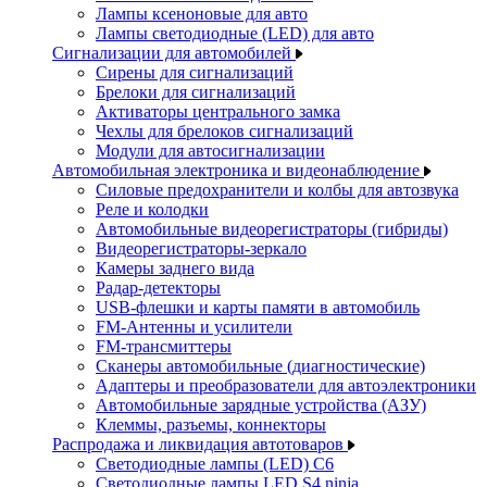
Лампы ксеноновые для авто
Лампы светодиодные (LED) для авто
Сигнализации для автомобилей
Сирены для сигнализаций
Брелоки для сигнализаций
Активаторы центрального замка
Чехлы для брелоков сигнализаций
Модули для автосигнализации
Автомобильная электроника и видеонаблюдение
Силовые предохранители и колбы для автозвука
Реле и колодки
Автомобильные видеорегистраторы (гибриды)
Видеорегистраторы-зеркало
Камеры заднего вида
Радар-детекторы
USB-флешки и карты памяти в автомобиль
FM-Антенны и усилители
FM-трансмиттеры
Сканеры автомобильные (диагностические)
Адаптеры и преобразователи для автоэлектроники
Автомобильные зарядные устройства (АЗУ)
Клеммы, разъемы, коннекторы
Распродажа и ликвидация автотоваров
Светодиодные лампы (LED) C6
Светодиодные лампы LED S4 ninja