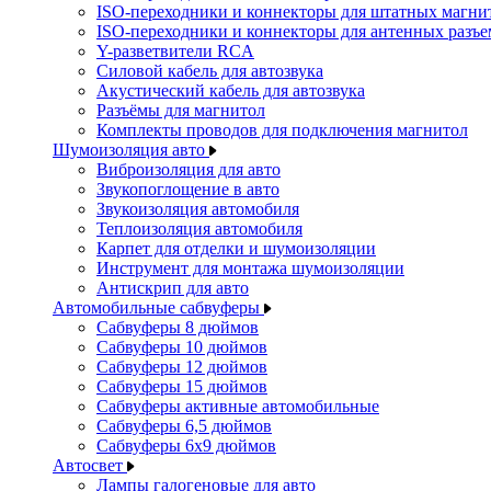
ISO-переходники и коннекторы для штатных магни
ISO-переходники и коннекторы для антенных разъ
Y-разветвители RCA
Силовой кабель для автозвука
Акустический кабель для автозвука
Разъёмы для магнитол
Комплекты проводов для подключения магнитол
Шумоизоляция авто
Виброизоляция для авто
Звукопоглощение в авто
Звукоизоляция автомобиля
Теплоизоляция автомобиля
Карпет для отделки и шумоизоляции
Инструмент для монтажа шумоизоляции
Антискрип для авто
Автомобильные сабвуферы
Сабвуферы 8 дюймов
Сабвуферы 10 дюймов
Сабвуферы 12 дюймов
Сабвуферы 15 дюймов
Сабвуферы активные автомобильные
Сабвуферы 6,5 дюймов
Сабвуферы 6x9 дюймов
Автосвет
Лампы галогеновые для авто