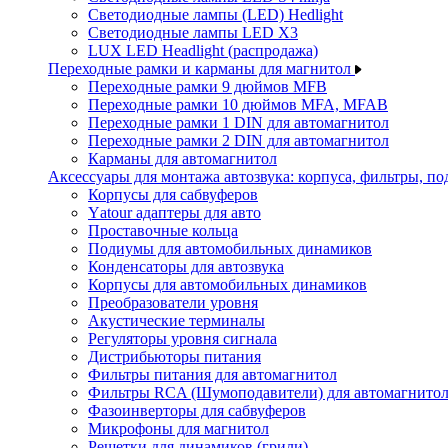
Светодиодные лампы (LED) Hedlight
Светодиодные лампы LED X3
LUX LED Headlight (распродажа)
Переходные рамки и карманы для магнитол
Переходные рамки 9 дюймов MFB
Переходные рамки 10 дюймов MFA, MFAB
Переходные рамки 1 DIN для автомагнитол
Переходные рамки 2 DIN для автомагнитол
Карманы для автомагнитол
Аксессуары для монтажа автозвука: корпуса, фильтры, 
Корпусы для сабвуферов
Yаtour адаптеры для авто
Проставочные кольца
Подиумы для автомобильных динамиков
Конденсаторы для автозвука
Корпусы для автомобильных динамиков
Преобразователи уровня
Акустические терминалы
Регуляторы уровня сигнала
Дистрибьюторы питания
Фильтры питания для автомагнитол
Фильтры RCA (Шумоподавители) для автомагнито
Фазоинверторы для сабвуферов
Микрофоны для магнитол
Решетки для динамиков (грили)