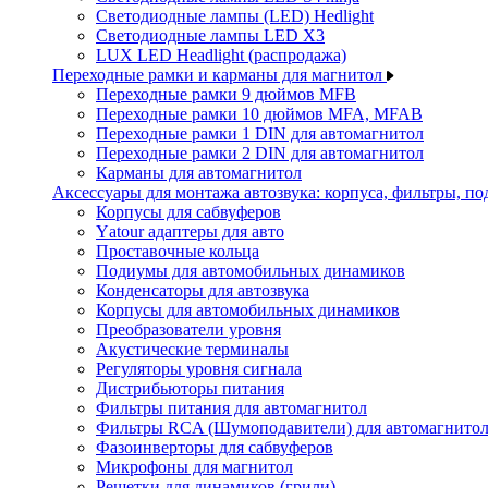
Светодиодные лампы (LED) Hedlight
Светодиодные лампы LED X3
LUX LED Headlight (распродажа)
Переходные рамки и карманы для магнитол
Переходные рамки 9 дюймов MFB
Переходные рамки 10 дюймов MFA, MFAB
Переходные рамки 1 DIN для автомагнитол
Переходные рамки 2 DIN для автомагнитол
Карманы для автомагнитол
Аксессуары для монтажа автозвука: корпуса, фильтры, 
Корпусы для сабвуферов
Yаtour адаптеры для авто
Проставочные кольца
Подиумы для автомобильных динамиков
Конденсаторы для автозвука
Корпусы для автомобильных динамиков
Преобразователи уровня
Акустические терминалы
Регуляторы уровня сигнала
Дистрибьюторы питания
Фильтры питания для автомагнитол
Фильтры RCA (Шумоподавители) для автомагнито
Фазоинверторы для сабвуферов
Микрофоны для магнитол
Решетки для динамиков (грили)