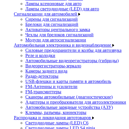
Лампы ксеноновые для авто
Лампы светодиодные (LED) для авто
Сигнализации для автомобилей
Сирены для сигнализаций
Брелоки для сигнализаций
Активаторы центрального замка
Чехлы для брелоков сигнализаций
Модули для автосигнализации
Автомобильная электроника и видеонаблюдение
Силовые предохранители и колбы для автозвука
Реле и колодки
Автомобильные видеорегистраторы (гибриды)
Видеорегистраторы-зеркало
Камеры заднего вида
Радар-детекторы
USB-флешки и карты памяти в автомобиль
FM-Антенны и усилители
FM-трансмиттеры
Сканеры автомобильные (диагностические)
Адаптеры и преобразователи для автоэлектроники
Автомобильные зарядные устройства (АЗУ)
Клеммы, разъемы, коннекторы
Распродажа и ликвидация автотоваров
Светодиодные лампы (LED) C6
Светодиодные лампы LED S4 ninja