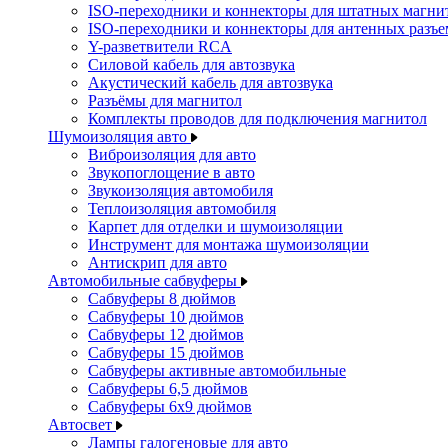
ISO-переходники и коннекторы для штатных магни
ISO-переходники и коннекторы для антенных разъ
Y-разветвители RCA
Силовой кабель для автозвука
Акустический кабель для автозвука
Разъёмы для магнитол
Комплекты проводов для подключения магнитол
Шумоизоляция авто
Виброизоляция для авто
Звукопоглощение в авто
Звукоизоляция автомобиля
Теплоизоляция автомобиля
Карпет для отделки и шумоизоляции
Инструмент для монтажа шумоизоляции
Антискрип для авто
Автомобильные сабвуферы
Сабвуферы 8 дюймов
Сабвуферы 10 дюймов
Сабвуферы 12 дюймов
Сабвуферы 15 дюймов
Сабвуферы активные автомобильные
Сабвуферы 6,5 дюймов
Сабвуферы 6x9 дюймов
Автосвет
Лампы галогеновые для авто