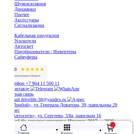
Шумоизоляция
Динамики
Прочее
Аксессуары
Сигнализации
Кабельная продукция
Усилители
Автосвет
Преобразователи / Инвертеры
Сабвуферы
+7 964 11 500 11
Обратная связь
drivelife-38@yandex.ru
ТЦ «Прибой», ул. Генерала Доватора, 39, павильоны 29
ТЦ «Автосити», ул. Сергеева, 3/8а, павильон 16
© DriveLife, магазин автозвука, Иркутск. 2017 — 2026
Политика конфиденциальности
Карта сайта
Разработано в
Prime Group
Главная
Каталог
Корзина