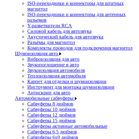
ISO-переходники и коннекторы для штатных
магнитол
ISO-переходники и коннекторы для антенных
разъемов
Y-разветвители RCA
Силовой кабель для автозвука
Акустический кабель для автозвука
Разъёмы для магнитол
Комплекты проводов для подключения магнитол
Шумоизоляция авто
Виброизоляция для авто
Звукопоглощение в авто
Звукоизоляция автомобиля
Теплоизоляция автомобиля
Карпет для отделки и шумоизоляции
Инструмент для монтажа шумоизоляции
Антискрип для авто
Автомобильные сабвуферы
Сабвуферы 8 дюймов
Сабвуферы 10 дюймов
Сабвуферы 12 дюймов
Сабвуферы 15 дюймов
Сабвуферы активные автомобильные
Сабвуферы 6,5 дюймов
Сабвуферы 6x9 дюймов