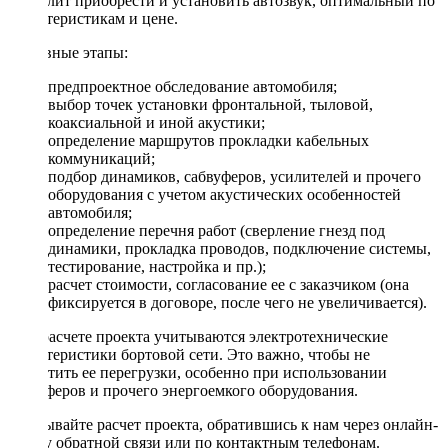
позволит приобрести и установить автозвук, оптимальный по
характеристикам и цене.
Основные этапы:
предпроектное обследование автомобиля;
выбор точек установки фронтальной, тыловой,
коаксиальной и иной акустики;
определение маршрутов прокладки кабельных
коммуникаций;
подбор динамиков, сабвуферов, усилителей и прочего
оборудования с учетом акустических особенностей
автомобиля;
определение перечня работ (сверление гнезд под
динамики, прокладка проводов, подключение системы,
тестирование, настройка и пр.);
расчет стоимости, согласование ее с заказчиком (она
фиксируется в договоре, после чего не увеличивается).
При расчете проекта учитываются электротехнические
характеристики бортовой сети. Это важно, чтобы не
допустить ее перегрузки, особенно при использовании
сабвуферов и прочего энергоемкого оборудования.
Заказывайте расчет проекта, обратившись к нам через онлайн-
форму обратной связи или по контактным телефонам.