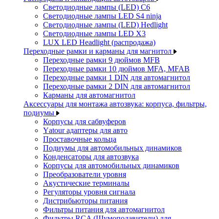
Светодиодные лампы (LED) C6
Светодиодные лампы LED S4 ninja
Светодиодные лампы (LED) Hedlight
Светодиодные лампы LED X3
LUX LED Headlight (распродажа)
Переходные рамки и карманы для магнитол
Переходные рамки 9 дюймов MFB
Переходные рамки 10 дюймов MFA, MFAB
Переходные рамки 1 DIN для автомагнитол
Переходные рамки 2 DIN для автомагнитол
Карманы для автомагнитол
Аксессуары для монтажа автозвука: корпуса, фильтры,
подиумы
Корпусы для сабвуферов
Yаtour адаптеры для авто
Проставочные кольца
Подиумы для автомобильных динамиков
Конденсаторы для автозвука
Корпусы для автомобильных динамиков
Преобразователи уровня
Акустические терминалы
Регуляторы уровня сигнала
Дистрибьюторы питания
Фильтры питания для автомагнитол
Фильтры RCA (Шумоподавители) для