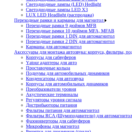
Светодиодные лампы (LED) Hedlight
Светодиодные лампы LED X3
LUX LED Headlight (распродажа)
Переходные рамки и карманы для магнитол
Переходные рамки 9 дюймов MFB
Переходные рамки 10 дюймов MFA, MFAB
Переходные рамки 1 DIN для автомагнитол
Переходные рамки 2 DIN для автомагнитол
Карманы для автомагнитол
Аксессуары для монтажа автозвука: корпуса, фильтры, 
Корпусы для сабвуферов
Yаtour адаптеры для авто
Проставочные кольца
Подиумы для автомобильных динамиков
Конденсаторы для автозвука
Корпусы для автомобильных динамиков
Преобразователи уровня
Акустические терминалы
Регуляторы уровня сигнала
Дистрибьюторы питания
Фильтры питания для автомагнитол
Фильтры RCA (Шумоподавители) для автомагнито
Фазоинверторы для сабвуферов
Микрофоны для магнитол
Решетки для динамиков (грили)