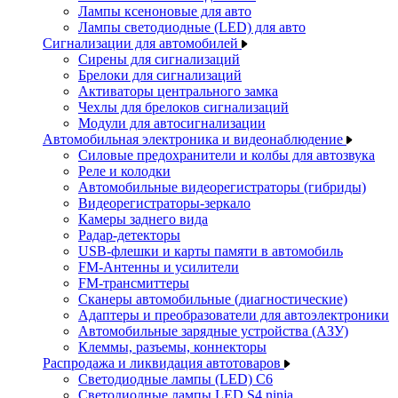
Лампы ксеноновые для авто
Лампы светодиодные (LED) для авто
Сигнализации для автомобилей
Сирены для сигнализаций
Брелоки для сигнализаций
Активаторы центрального замка
Чехлы для брелоков сигнализаций
Модули для автосигнализации
Автомобильная электроника и видеонаблюдение
Силовые предохранители и колбы для автозвука
Реле и колодки
Автомобильные видеорегистраторы (гибриды)
Видеорегистраторы-зеркало
Камеры заднего вида
Радар-детекторы
USB-флешки и карты памяти в автомобиль
FM-Антенны и усилители
FM-трансмиттеры
Сканеры автомобильные (диагностические)
Адаптеры и преобразователи для автоэлектроники
Автомобильные зарядные устройства (АЗУ)
Клеммы, разъемы, коннекторы
Распродажа и ликвидация автотоваров
Светодиодные лампы (LED) C6
Светодиодные лампы LED S4 ninja