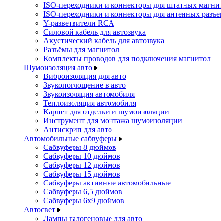
ISO-переходники и коннекторы для штатных магни
ISO-переходники и коннекторы для антенных разъ
Y-разветвители RCA
Силовой кабель для автозвука
Акустический кабель для автозвука
Разъёмы для магнитол
Комплекты проводов для подключения магнитол
Шумоизоляция авто
Виброизоляция для авто
Звукопоглощение в авто
Звукоизоляция автомобиля
Теплоизоляция автомобиля
Карпет для отделки и шумоизоляции
Инструмент для монтажа шумоизоляции
Антискрип для авто
Автомобильные сабвуферы
Сабвуферы 8 дюймов
Сабвуферы 10 дюймов
Сабвуферы 12 дюймов
Сабвуферы 15 дюймов
Сабвуферы активные автомобильные
Сабвуферы 6,5 дюймов
Сабвуферы 6x9 дюймов
Автосвет
Лампы галогеновые для авто