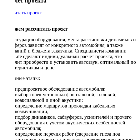
Рассчет проекта
Рассчитать проект
Поможем рассчитать проект
Конфигурация оборудования, места расстановки динамиков и
сабвуферов зависят от конкретного автомобиля, а также
пожеланий и бюджета заказчика. Специалисты компании
DriveLife сделают индивидуальный расчет проекта, что
позволит приобрести и установить автозвук, оптимальный по
характеристикам и цене.
Основные этапы:
предпроектное обследование автомобиля;
выбор точек установки фронтальной, тыловой,
коаксиальной и иной акустики;
определение маршрутов прокладки кабельных
коммуникаций;
подбор динамиков, сабвуферов, усилителей и прочего
оборудования с учетом акустических особенностей
автомобиля;
определение перечня работ (сверление гнезд под
динамики, прокладка проводов, подключение системы,