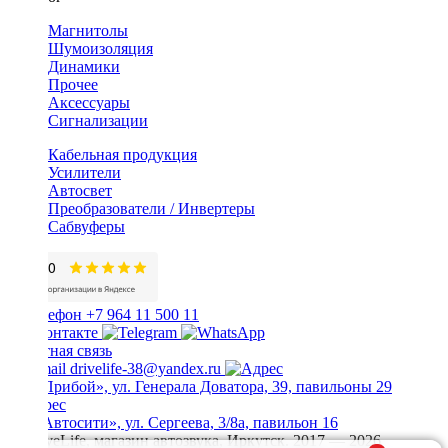
Магнитолы
Шумоизоляция
Динамики
Прочее
Аксессуары
Сигнализации
Кабельная продукция
Усилители
Автосвет
Преобразователи / Инвертеры
Сабвуферы
+7 964 11 500 11
Обратная связь
drivelife-38@yandex.ru
ТЦ «Прибой», ул. Генерала Доватора, 39, павильоны 29
ТЦ «Автосити», ул. Сергеева, 3/8а, павильон 16
© DriveLife, магазин автозвука, Иркутск. 2017 — 2026