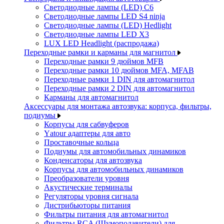
Светодиодные лампы (LED) C6
Светодиодные лампы LED S4 ninja
Светодиодные лампы (LED) Hedlight
Светодиодные лампы LED X3
LUX LED Headlight (распродажа)
Переходные рамки и карманы для магнитол
Переходные рамки 9 дюймов MFB
Переходные рамки 10 дюймов MFA, MFAB
Переходные рамки 1 DIN для автомагнитол
Переходные рамки 2 DIN для автомагнитол
Карманы для автомагнитол
Аксессуары для монтажа автозвука: корпуса, фильтры,
подиумы
Корпусы для сабвуферов
Yаtour адаптеры для авто
Проставочные кольца
Подиумы для автомобильных динамиков
Конденсаторы для автозвука
Корпусы для автомобильных динамиков
Преобразователи уровня
Акустические терминалы
Регуляторы уровня сигнала
Дистрибьюторы питания
Фильтры питания для автомагнитол
Фильтры RCA (Шумоподавители) для