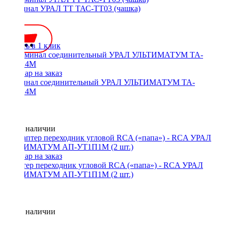
Терминал УРАЛ ТТ ТАС-ТТ03 (чашка)
350 ₽
Купить в 1 клик
Терминал соединительный УРАЛ УЛЬТИМАТУМ ТА-
УТ4П4М
Нет в наличии
Адаптер переходник угловой RCA («папа») - RCA УРАЛ
УЛЬТИМАТУМ АП-УТ1П1М (2 шт.)
Нет в наличии