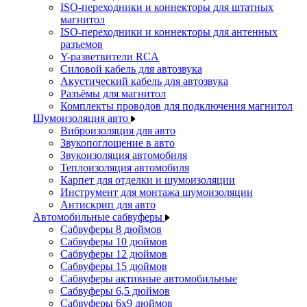
ISO-переходники и коннекторы для штатных
магнитол
ISO-переходники и коннекторы для антенных
разъемов
Y-разветвители RCA
Силовой кабель для автозвука
Акустический кабель для автозвука
Разъёмы для магнитол
Комплекты проводов для подключения магнитол
Шумоизоляция авто
Виброизоляция для авто
Звукопоглощение в авто
Звукоизоляция автомобиля
Теплоизоляция автомобиля
Карпет для отделки и шумоизоляции
Инструмент для монтажа шумоизоляции
Антискрип для авто
Автомобильные сабвуферы
Сабвуферы 8 дюймов
Сабвуферы 10 дюймов
Сабвуферы 12 дюймов
Сабвуферы 15 дюймов
Сабвуферы активные автомобильные
Сабвуферы 6,5 дюймов
Сабвуферы 6x9 дюймов