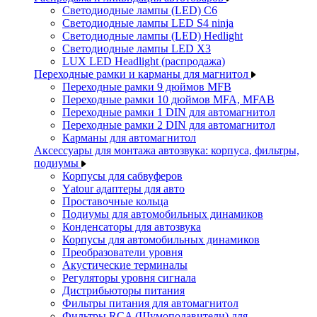
Светодиодные лампы (LED) C6
Светодиодные лампы LED S4 ninja
Светодиодные лампы (LED) Hedlight
Светодиодные лампы LED X3
LUX LED Headlight (распродажа)
Переходные рамки и карманы для магнитол
Переходные рамки 9 дюймов MFB
Переходные рамки 10 дюймов MFA, MFAB
Переходные рамки 1 DIN для автомагнитол
Переходные рамки 2 DIN для автомагнитол
Карманы для автомагнитол
Аксессуары для монтажа автозвука: корпуса, фильтры,
подиумы
Корпусы для сабвуферов
Yаtour адаптеры для авто
Проставочные кольца
Подиумы для автомобильных динамиков
Конденсаторы для автозвука
Корпусы для автомобильных динамиков
Преобразователи уровня
Акустические терминалы
Регуляторы уровня сигнала
Дистрибьюторы питания
Фильтры питания для автомагнитол
Фильтры RCA (Шумоподавители) для