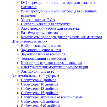
ISO-переходники и коннекторы для штатных
магнитол
ISO-переходники и коннекторы для антенных
разъемов
Y-разветвители RCA
Силовой кабель для автозвука
Акустический кабель для автозвука
Разъёмы для магнитол
Комплекты проводов для подключения магнитол
Шумоизоляция авто
Виброизоляция для авто
Звукопоглощение в авто
Звукоизоляция автомобиля
Теплоизоляция автомобиля
Карпет для отделки и шумоизоляции
Инструмент для монтажа шумоизоляции
Антискрип для авто
Автомобильные сабвуферы
Сабвуферы 8 дюймов
Сабвуферы 10 дюймов
Сабвуферы 12 дюймов
Сабвуферы 15 дюймов
Сабвуферы активные автомобильные
Сабвуферы 6,5 дюймов
Сабвуферы 6x9 дюймов