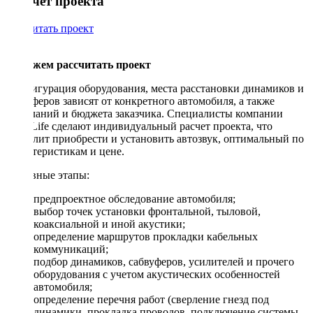
Рассчет проекта
Рассчитать проект
Поможем рассчитать проект
Конфигурация оборудования, места расстановки динамиков и
сабвуферов зависят от конкретного автомобиля, а также
пожеланий и бюджета заказчика. Специалисты компании
DriveLife сделают индивидуальный расчет проекта, что
позволит приобрести и установить автозвук, оптимальный по
характеристикам и цене.
Основные этапы:
предпроектное обследование автомобиля;
выбор точек установки фронтальной, тыловой,
коаксиальной и иной акустики;
определение маршрутов прокладки кабельных
коммуникаций;
подбор динамиков, сабвуферов, усилителей и прочего
оборудования с учетом акустических особенностей
автомобиля;
определение перечня работ (сверление гнезд под
динамики, прокладка проводов, подключение системы,