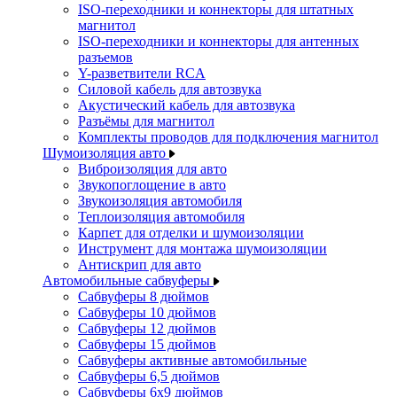
ISO-переходники и коннекторы для штатных
магнитол
ISO-переходники и коннекторы для антенных
разъемов
Y-разветвители RCA
Силовой кабель для автозвука
Акустический кабель для автозвука
Разъёмы для магнитол
Комплекты проводов для подключения магнитол
Шумоизоляция авто
Виброизоляция для авто
Звукопоглощение в авто
Звукоизоляция автомобиля
Теплоизоляция автомобиля
Карпет для отделки и шумоизоляции
Инструмент для монтажа шумоизоляции
Антискрип для авто
Автомобильные сабвуферы
Сабвуферы 8 дюймов
Сабвуферы 10 дюймов
Сабвуферы 12 дюймов
Сабвуферы 15 дюймов
Сабвуферы активные автомобильные
Сабвуферы 6,5 дюймов
Сабвуферы 6x9 дюймов