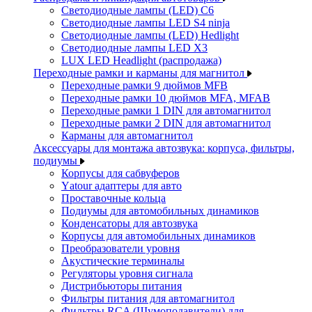
Светодиодные лампы (LED) C6
Светодиодные лампы LED S4 ninja
Светодиодные лампы (LED) Hedlight
Светодиодные лампы LED X3
LUX LED Headlight (распродажа)
Переходные рамки и карманы для магнитол
Переходные рамки 9 дюймов MFB
Переходные рамки 10 дюймов MFA, MFAB
Переходные рамки 1 DIN для автомагнитол
Переходные рамки 2 DIN для автомагнитол
Карманы для автомагнитол
Аксессуары для монтажа автозвука: корпуса, фильтры,
подиумы
Корпусы для сабвуферов
Yаtour адаптеры для авто
Проставочные кольца
Подиумы для автомобильных динамиков
Конденсаторы для автозвука
Корпусы для автомобильных динамиков
Преобразователи уровня
Акустические терминалы
Регуляторы уровня сигнала
Дистрибьюторы питания
Фильтры питания для автомагнитол
Фильтры RCA (Шумоподавители) для