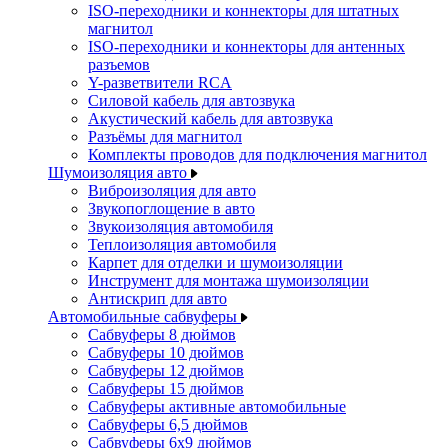
ISO-переходники и коннекторы для штатных
магнитол
ISO-переходники и коннекторы для антенных
разъемов
Y-разветвители RCA
Силовой кабель для автозвука
Акустический кабель для автозвука
Разъёмы для магнитол
Комплекты проводов для подключения магнитол
Шумоизоляция авто
Виброизоляция для авто
Звукопоглощение в авто
Звукоизоляция автомобиля
Теплоизоляция автомобиля
Карпет для отделки и шумоизоляции
Инструмент для монтажа шумоизоляции
Антискрип для авто
Автомобильные сабвуферы
Сабвуферы 8 дюймов
Сабвуферы 10 дюймов
Сабвуферы 12 дюймов
Сабвуферы 15 дюймов
Сабвуферы активные автомобильные
Сабвуферы 6,5 дюймов
Сабвуферы 6x9 дюймов