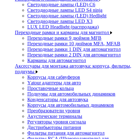
Светодиодные лампы (LED) C6
Светодиодные лампы LED S4 ninja
Светодиодные лампы (LED) Hedlight
Светодиодные лампы LED X3
LUX LED Headlight (распродажа)
Переходные рамки и карманы для магнитол
Переходные рамки 9 дюймов MFB
Переходные рамки 10 дюймов MFA, MFAB
Переходные рамки 1 DIN для автомагнитол
Переходные рамки 2 DIN для автомагнитол
Карманы для автомагнитол
Аксессуары для монтажа автозвука: корпуса, фильтры,
подиумы
Корпусы для сабвуферов
Yаtour адаптеры для авто
Проставочные кольца
Подиумы для автомобильных динамиков
Конденсаторы для автозвука
Корпусы для автомобильных динамиков
Преобразователи уровня
Акустические терминалы
Регуляторы уровня сигнала
Дистрибьюторы питания
Фильтры питания для автомагнитол
Фильтры RCA (Шумоподавители) для