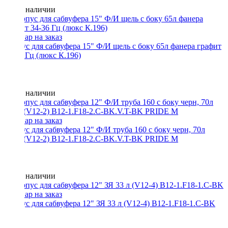
Нет в наличии
Корпус для сабвуфера 15" Ф/И щель с боку 65л фанера графит
34-36 Гц (люкс К.196)
Нет в наличии
Корпус для сабвуфера 12" Ф/И труба 160 с боку черн, 70л
37Гц (V12-2) B12-1.F18-2.C-BK.V.T-BK PRIDE M
Нет в наличии
Корпус для сабвуфера 12" ЗЯ 33 л (V12-4) B12-1.F18-1.C-BK