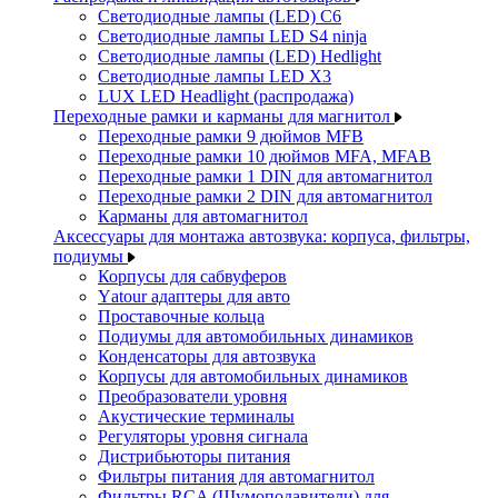
Светодиодные лампы (LED) C6
Светодиодные лампы LED S4 ninja
Светодиодные лампы (LED) Hedlight
Светодиодные лампы LED X3
LUX LED Headlight (распродажа)
Переходные рамки и карманы для магнитол
Переходные рамки 9 дюймов MFB
Переходные рамки 10 дюймов MFA, MFAB
Переходные рамки 1 DIN для автомагнитол
Переходные рамки 2 DIN для автомагнитол
Карманы для автомагнитол
Аксессуары для монтажа автозвука: корпуса, фильтры,
подиумы
Корпусы для сабвуферов
Yаtour адаптеры для авто
Проставочные кольца
Подиумы для автомобильных динамиков
Конденсаторы для автозвука
Корпусы для автомобильных динамиков
Преобразователи уровня
Акустические терминалы
Регуляторы уровня сигнала
Дистрибьюторы питания
Фильтры питания для автомагнитол
Фильтры RCA (Шумоподавители) для