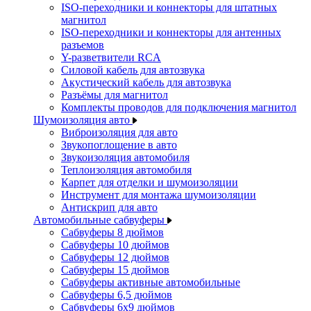
ISO-переходники и коннекторы для штатных
магнитол
ISO-переходники и коннекторы для антенных
разъемов
Y-разветвители RCA
Силовой кабель для автозвука
Акустический кабель для автозвука
Разъёмы для магнитол
Комплекты проводов для подключения магнитол
Шумоизоляция авто
Виброизоляция для авто
Звукопоглощение в авто
Звукоизоляция автомобиля
Теплоизоляция автомобиля
Карпет для отделки и шумоизоляции
Инструмент для монтажа шумоизоляции
Антискрип для авто
Автомобильные сабвуферы
Сабвуферы 8 дюймов
Сабвуферы 10 дюймов
Сабвуферы 12 дюймов
Сабвуферы 15 дюймов
Сабвуферы активные автомобильные
Сабвуферы 6,5 дюймов
Сабвуферы 6x9 дюймов