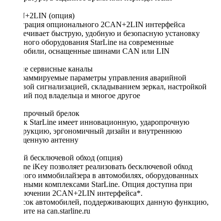
2CAN+2LIN (опция)
Интеграция опционального 2CAN+2LIN интерфейса
обеспечивает быструю, удобную и безопасную установку
охранного оборудования StarLine на современные
автомобили, оснащенные шинами CAN или LIN
Гибкие сервисные каналы
Программируемые параметры управления аварийной
световой сигнализацией, складыванием зеркал, настройкой
сидений под владельца и многое другое
Ударопрочный брелок
Брелок StarLine имеет инновационную, ударопрочную
конструкцию, эргономичный дизайн и внутреннюю
защищенную антенну
Умный бесключевой обход (опция)
StarLine iKey позволяет реализовать бесключевой обход
штатного иммобилайзера в автомобилях, оборудованных
охранными комплексами StarLine. Опция доступна при
подключении 2CAN+2LIN интерфейса*.
*Список автомобилей, поддерживающих данную функцию,
смотрите на can.starline.ru