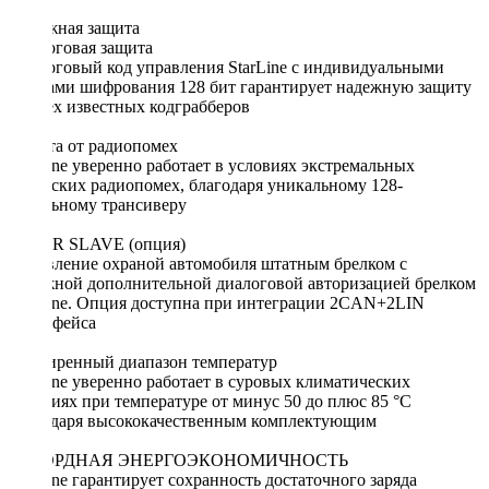
Надежная защита
Диалоговая защита
Диалоговый код управления StarLine c индивидуальными
ключами шифрования 128 бит гарантирует надежную защиту
от всех известных кодграбберов
Защита от радиопомех
StarLine уверенно работает в условиях экстремальных
городских радиопомех, благодаря уникальному 128-
канальному трансиверу
SUPER SLAVE (опция)
Управление охраной автомобиля штатным брелком с
надежной дополнительной диалоговой авторизацией брелком
StarLine. Опция доступна при интеграции 2CAN+2LIN
интерфейса
Расширенный диапазон температур
StarLine уверенно работает в суровых климатических
условиях при температуре от минус 50 до плюс 85 °С
благодаря высококачественным комплектующим
РЕКОРДНАЯ ЭНЕРГОЭКОНОМИЧНОСТЬ
StarLine гарантирует сохранность достаточного заряда