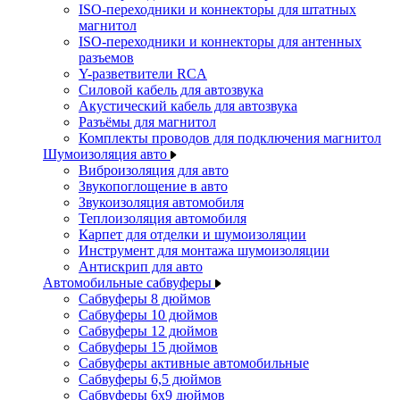
ISO-переходники и коннекторы для штатных
магнитол
ISO-переходники и коннекторы для антенных
разъемов
Y-разветвители RCA
Силовой кабель для автозвука
Акустический кабель для автозвука
Разъёмы для магнитол
Комплекты проводов для подключения магнитол
Шумоизоляция авто
Виброизоляция для авто
Звукопоглощение в авто
Звукоизоляция автомобиля
Теплоизоляция автомобиля
Карпет для отделки и шумоизоляции
Инструмент для монтажа шумоизоляции
Антискрип для авто
Автомобильные сабвуферы
Сабвуферы 8 дюймов
Сабвуферы 10 дюймов
Сабвуферы 12 дюймов
Сабвуферы 15 дюймов
Сабвуферы активные автомобильные
Сабвуферы 6,5 дюймов
Сабвуферы 6x9 дюймов