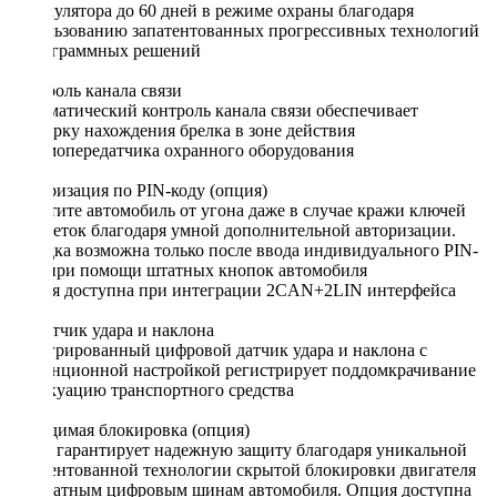
аккумулятора до 60 дней в режиме охраны благодаря
использованию запатентованных прогрессивных технологий
и программных решений
Контроль канала связи
Автоматический контроль канала связи обеспечивает
проверку нахождения брелка в зоне действия
приемопередатчика охранного оборудования
Авторизация по PIN-коду (опция)
Защитите автомобиль от угона даже в случае кражи ключей
или меток благодаря умной дополнительной авторизации.
Поездка возможна только после ввода индивидуального PIN-
кода при помощи штатных кнопок автомобиля
Опция доступна при интеграции 2CAN+2LIN интерфейса
3D датчик удара и наклона
Интегрированный цифровой датчик удара и наклона с
дистанционной настройкой регистрирует поддомкрачивание
и эвакуацию транспортного средства
Невидимая блокировка (опция)
iCAN гарантирует надежную защиту благодаря уникальной
запатентованной технологии скрытой блокировки двигателя
по штатным цифровым шинам автомобиля. Опция доступна