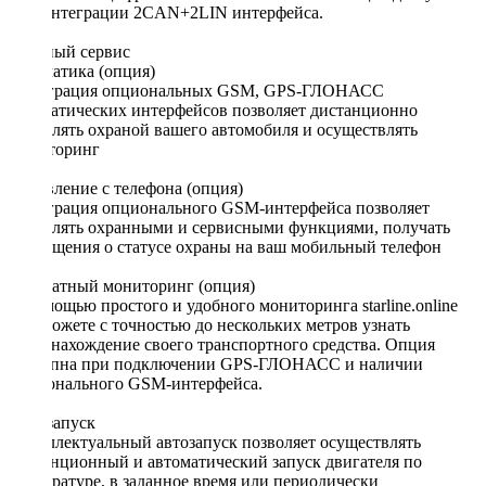
при интеграции 2CAN+2LIN интерфейса.
Удобный сервис
Телематика (опция)
Интеграция опциональных GSM, GPS-ГЛОНАСС
телематических интерфейсов позволяет дистанционно
управлять охраной вашего автомобиля и осуществлять
мониторинг
Управление с телефона (опция)
Интеграция опционального GSM-интерфейса позволяет
управлять охранными и сервисными функциями, получать
оповещения о статусе охраны на ваш мобильный телефон
Бесплатный мониторинг (опция)
С помощью простого и удобного мониторинга starline.online
вы сможете с точностью до нескольких метров узнать
местонахождение своего транспортного средства. Опция
доступна при подключении GPS-ГЛОНАСС и наличии
опционального GSM-интерфейса.
Автозапуск
Интеллектуальный автозапуск позволяет осуществлять
дистанционный и автоматический запуск двигателя по
температуре, в заданное время или периодически