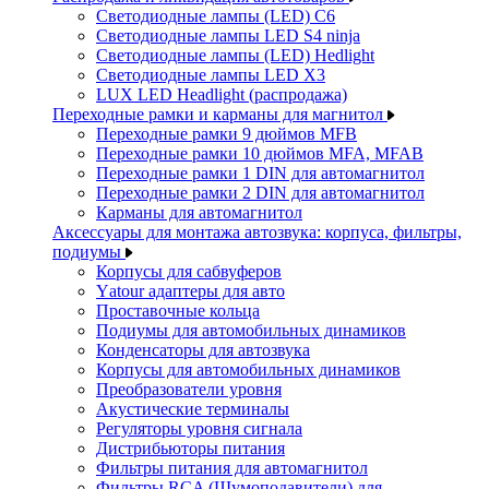
Светодиодные лампы (LED) C6
Светодиодные лампы LED S4 ninja
Светодиодные лампы (LED) Hedlight
Светодиодные лампы LED X3
LUX LED Headlight (распродажа)
Переходные рамки и карманы для магнитол
Переходные рамки 9 дюймов MFB
Переходные рамки 10 дюймов MFA, MFAB
Переходные рамки 1 DIN для автомагнитол
Переходные рамки 2 DIN для автомагнитол
Карманы для автомагнитол
Аксессуары для монтажа автозвука: корпуса, фильтры,
подиумы
Корпусы для сабвуферов
Yаtour адаптеры для авто
Проставочные кольца
Подиумы для автомобильных динамиков
Конденсаторы для автозвука
Корпусы для автомобильных динамиков
Преобразователи уровня
Акустические терминалы
Регуляторы уровня сигнала
Дистрибьюторы питания
Фильтры питания для автомагнитол
Фильтры RCA (Шумоподавители) для