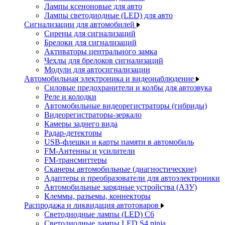
Лампы ксеноновые для авто
Лампы светодиодные (LED) для авто
Сигнализации для автомобилей
Сирены для сигнализаций
Брелоки для сигнализаций
Активаторы центрального замка
Чехлы для брелоков сигнализаций
Модули для автосигнализации
Автомобильная электроника и видеонаблюдение
Силовые предохранители и колбы для автозвука
Реле и колодки
Автомобильные видеорегистраторы (гибриды)
Видеорегистраторы-зеркало
Камеры заднего вида
Радар-детекторы
USB-флешки и карты памяти в автомобиль
FM-Антенны и усилители
FM-трансмиттеры
Сканеры автомобильные (диагностические)
Адаптеры и преобразователи для автоэлектроники
Автомобильные зарядные устройства (АЗУ)
Клеммы, разъемы, коннекторы
Распродажа и ликвидация автотоваров
Светодиодные лампы (LED) C6
Светодиодные лампы LED S4 ninja