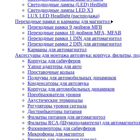
Светодиодные лампы (LED) Hedlight
Светодиодные лампы LED X3
LUX LED Headlight (распродажа)
Переходные рамки и карманы для магнитол
Переходные рамки 9 дюймов MFB
Переходные рамки 10 дюймов MFA, MFAB
Переходные рамки 1 DIN для автомагнитол
Переходные рамки 2 DIN для автомагнитол
Карманы для автомагнитол
Аксессуары для монтажа автозвука: корпуса, фильтры, 
Корпусы для сабвуферов
Yаtour адаптеры для авто
Проставочные кольца
Подиумы для автомобильных динамиков
Конденсаторы для автозвука
Корпусы для автомобильных динамиков
Преобразователи уровня
Акустические терминалы
Регуляторы уровня сигнала
Дистрибьюторы питания
Фильтры питания для автомагнитол
Фильтры RCA (Шумоподавители) для автомагнито
Фазоинверторы для сабвуферов
Микрофоны для магнитол
Решетки для динамиков (грили)