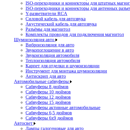
ISO-переходники и коннекторы для штатных магни
ISO-переходники и коннекторы для антенных разъ
Y-разветвители RCA
Силовой кабель для автозвука
Акустический кабель для автозвука
Разъёмы для магнитол
Комплекты проводов для подключения магнитол
Шумоизоляция авто
Виброизоляция для авто
Звукопоглощение в авто
Звукоизоляция автомобиля
Теплоизоляция автомобиля
Карпет для отделки и шумоизоляции
Инструмент для монтажа шумоизоляции
Антискрип для авто
Автомобильные сабвуферы
Сабвуферы 8 дюймов
Сабвуферы 10 дюймов
Сабвуферы 12 дюймов
Сабвуферы 15 дюймов
Сабвуферы активные автомобильные
Сабвуферы 6,5 дюймов
Сабвуферы 6x9 дюймов
Автосвет
Лампы галогеновые для авто