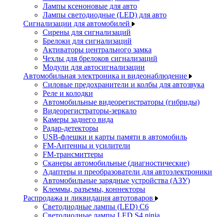
Лампы ксеноновые для авто
Лампы светодиодные (LED) для авто
Сигнализации для автомобилей
Сирены для сигнализаций
Брелоки для сигнализаций
Активаторы центрального замка
Чехлы для брелоков сигнализаций
Модули для автосигнализации
Автомобильная электроника и видеонаблюдение
Силовые предохранители и колбы для автозвука
Реле и колодки
Автомобильные видеорегистраторы (гибриды)
Видеорегистраторы-зеркало
Камеры заднего вида
Радар-детекторы
USB-флешки и карты памяти в автомобиль
FM-Антенны и усилители
FM-трансмиттеры
Сканеры автомобильные (диагностические)
Адаптеры и преобразователи для автоэлектроники
Автомобильные зарядные устройства (АЗУ)
Клеммы, разъемы, коннекторы
Распродажа и ликвидация автотоваров
Светодиодные лампы (LED) C6
Светодиодные лампы LED S4 ninja