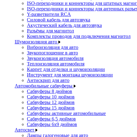
ISO-переходники и коннекторы для штатных магни
ISO-переходники и коннекторы для антенных разъ
Y-разветвители RCA
Силовой кабель для автозвука
Акустический кабель для автозвука
Разъёмы для магнитол
Комплекты проводов для подключения магнитол
Шумоизоляция авто
Виброизоляция для авто
Звукопоглощение в авто
Звукоизоляция автомобиля
Теплоизоляция автомобиля
Карпет для отделки и шумоизоляции
Инструмент для монтажа шумоизоляции
Антискрип для авто
Автомобильные сабвуферы
Сабвуферы 8 дюймов
Сабвуферы 10 дюймов
Сабвуферы 12 дюймов
Сабвуферы 15 дюймов
Сабвуферы активные автомобильные
Сабвуферы 6,5 дюймов
Сабвуферы 6x9 дюймов
Автосвет
Лампы галогеновые для авто