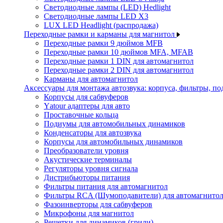
Светодиодные лампы (LED) Hedlight
Светодиодные лампы LED X3
LUX LED Headlight (распродажа)
Переходные рамки и карманы для магнитол
Переходные рамки 9 дюймов MFB
Переходные рамки 10 дюймов MFA, MFAB
Переходные рамки 1 DIN для автомагнитол
Переходные рамки 2 DIN для автомагнитол
Карманы для автомагнитол
Аксессуары для монтажа автозвука: корпуса, фильтры, 
Корпусы для сабвуферов
Yаtour адаптеры для авто
Проставочные кольца
Подиумы для автомобильных динамиков
Конденсаторы для автозвука
Корпусы для автомобильных динамиков
Преобразователи уровня
Акустические терминалы
Регуляторы уровня сигнала
Дистрибьюторы питания
Фильтры питания для автомагнитол
Фильтры RCA (Шумоподавители) для автомагнито
Фазоинверторы для сабвуферов
Микрофоны для магнитол
Решетки для динамиков (грили)