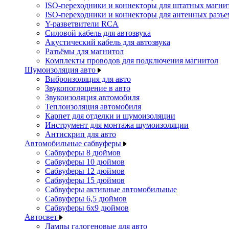
ISO-переходники и коннекторы для штатных магни
ISO-переходники и коннекторы для антенных разъ
Y-разветвители RCA
Силовой кабель для автозвука
Акустический кабель для автозвука
Разъёмы для магнитол
Комплекты проводов для подключения магнитол
Шумоизоляция авто
Виброизоляция для авто
Звукопоглощение в авто
Звукоизоляция автомобиля
Теплоизоляция автомобиля
Карпет для отделки и шумоизоляции
Инструмент для монтажа шумоизоляции
Антискрип для авто
Автомобильные сабвуферы
Сабвуферы 8 дюймов
Сабвуферы 10 дюймов
Сабвуферы 12 дюймов
Сабвуферы 15 дюймов
Сабвуферы активные автомобильные
Сабвуферы 6,5 дюймов
Сабвуферы 6x9 дюймов
Автосвет
Лампы галогеновые для авто