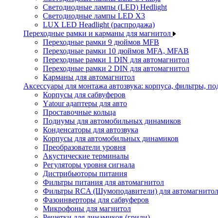
Светодиодные лампы (LED) Hedlight
Светодиодные лампы LED X3
LUX LED Headlight (распродажа)
Переходные рамки и карманы для магнитол
Переходные рамки 9 дюймов MFB
Переходные рамки 10 дюймов MFA, MFAB
Переходные рамки 1 DIN для автомагнитол
Переходные рамки 2 DIN для автомагнитол
Карманы для автомагнитол
Аксессуары для монтажа автозвука: корпуса, фильтры, 
Корпусы для сабвуферов
Yаtour адаптеры для авто
Проставочные кольца
Подиумы для автомобильных динамиков
Конденсаторы для автозвука
Корпусы для автомобильных динамиков
Преобразователи уровня
Акустические терминалы
Регуляторы уровня сигнала
Дистрибьюторы питания
Фильтры питания для автомагнитол
Фильтры RCA (Шумоподавители) для автомагнито
Фазоинверторы для сабвуферов
Микрофоны для магнитол
Решетки для динамиков (грили)