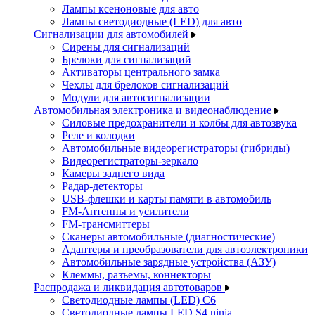
Лампы ксеноновые для авто
Лампы светодиодные (LED) для авто
Сигнализации для автомобилей
Сирены для сигнализаций
Брелоки для сигнализаций
Активаторы центрального замка
Чехлы для брелоков сигнализаций
Модули для автосигнализации
Автомобильная электроника и видеонаблюдение
Силовые предохранители и колбы для автозвука
Реле и колодки
Автомобильные видеорегистраторы (гибриды)
Видеорегистраторы-зеркало
Камеры заднего вида
Радар-детекторы
USB-флешки и карты памяти в автомобиль
FM-Антенны и усилители
FM-трансмиттеры
Сканеры автомобильные (диагностические)
Адаптеры и преобразователи для автоэлектроники
Автомобильные зарядные устройства (АЗУ)
Клеммы, разъемы, коннекторы
Распродажа и ликвидация автотоваров
Светодиодные лампы (LED) C6
Светодиодные лампы LED S4 ninja