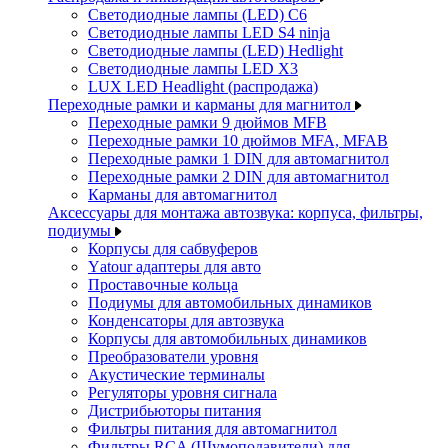
Светодиодные лампы (LED) C6
Светодиодные лампы LED S4 ninja
Светодиодные лампы (LED) Hedlight
Светодиодные лампы LED X3
LUX LED Headlight (распродажа)
Переходные рамки и карманы для магнитол
Переходные рамки 9 дюймов MFB
Переходные рамки 10 дюймов MFA, MFAB
Переходные рамки 1 DIN для автомагнитол
Переходные рамки 2 DIN для автомагнитол
Карманы для автомагнитол
Аксессуары для монтажа автозвука: корпуса, фильтры,
подиумы
Корпусы для сабвуферов
Yаtour адаптеры для авто
Проставочные кольца
Подиумы для автомобильных динамиков
Конденсаторы для автозвука
Корпусы для автомобильных динамиков
Преобразователи уровня
Акустические терминалы
Регуляторы уровня сигнала
Дистрибьюторы питания
Фильтры питания для автомагнитол
Фильтры RCA (Шумоподавители) для