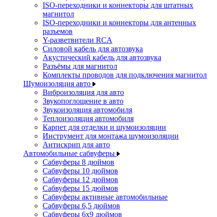
ISO-переходники и коннекторы для штатных
магнитол
ISO-переходники и коннекторы для антенных
разъемов
Y-разветвители RCA
Силовой кабель для автозвука
Акустический кабель для автозвука
Разъёмы для магнитол
Комплекты проводов для подключения магнитол
Шумоизоляция авто
Виброизоляция для авто
Звукопоглощение в авто
Звукоизоляция автомобиля
Теплоизоляция автомобиля
Карпет для отделки и шумоизоляции
Инструмент для монтажа шумоизоляции
Антискрип для авто
Автомобильные сабвуферы
Сабвуферы 8 дюймов
Сабвуферы 10 дюймов
Сабвуферы 12 дюймов
Сабвуферы 15 дюймов
Сабвуферы активные автомобильные
Сабвуферы 6,5 дюймов
Сабвуферы 6x9 дюймов