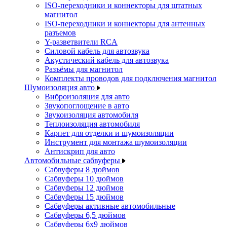
ISO-переходники и коннекторы для штатных
магнитол
ISO-переходники и коннекторы для антенных
разъемов
Y-разветвители RCA
Силовой кабель для автозвука
Акустический кабель для автозвука
Разъёмы для магнитол
Комплекты проводов для подключения магнитол
Шумоизоляция авто
Виброизоляция для авто
Звукопоглощение в авто
Звукоизоляция автомобиля
Теплоизоляция автомобиля
Карпет для отделки и шумоизоляции
Инструмент для монтажа шумоизоляции
Антискрип для авто
Автомобильные сабвуферы
Сабвуферы 8 дюймов
Сабвуферы 10 дюймов
Сабвуферы 12 дюймов
Сабвуферы 15 дюймов
Сабвуферы активные автомобильные
Сабвуферы 6,5 дюймов
Сабвуферы 6x9 дюймов