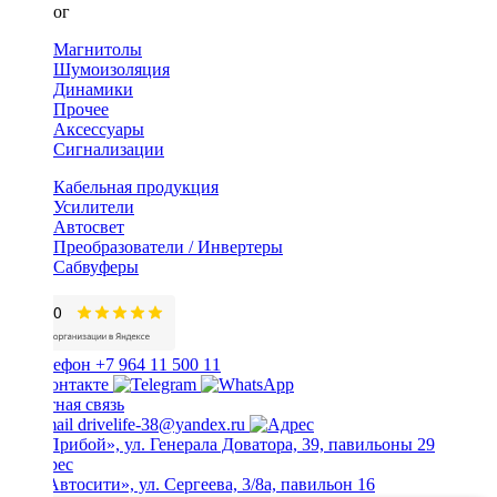
Каталог
Магнитолы
Шумоизоляция
Динамики
Прочее
Аксессуары
Сигнализации
Кабельная продукция
Усилители
Автосвет
Преобразователи / Инвертеры
Сабвуферы
+7 964 11 500 11
Обратная связь
drivelife-38@yandex.ru
ТЦ «Прибой», ул. Генерала Доватора, 39, павильоны 29
ТЦ «Автосити», ул. Сергеева, 3/8а, павильон 16