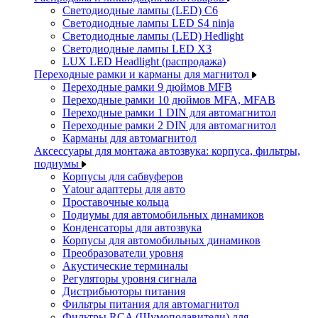
Светодиодные лампы (LED) C6
Светодиодные лампы LED S4 ninja
Светодиодные лампы (LED) Hedlight
Светодиодные лампы LED X3
LUX LED Headlight (распродажа)
Переходные рамки и карманы для магнитол
Переходные рамки 9 дюймов MFB
Переходные рамки 10 дюймов MFA, MFAB
Переходные рамки 1 DIN для автомагнитол
Переходные рамки 2 DIN для автомагнитол
Карманы для автомагнитол
Аксессуары для монтажа автозвука: корпуса, фильтры,
подиумы
Корпусы для сабвуферов
Yаtour адаптеры для авто
Проставочные кольца
Подиумы для автомобильных динамиков
Конденсаторы для автозвука
Корпусы для автомобильных динамиков
Преобразователи уровня
Акустические терминалы
Регуляторы уровня сигнала
Дистрибьюторы питания
Фильтры питания для автомагнитол
Фильтры RCA (Шумоподавители) для