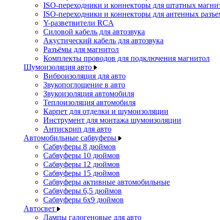
ISO-переходники и коннекторы для штатных магни
ISO-переходники и коннекторы для антенных разъ
Y-разветвители RCA
Силовой кабель для автозвука
Акустический кабель для автозвука
Разъёмы для магнитол
Комплекты проводов для подключения магнитол
Шумоизоляция авто
Виброизоляция для авто
Звукопоглощение в авто
Звукоизоляция автомобиля
Теплоизоляция автомобиля
Карпет для отделки и шумоизоляции
Инструмент для монтажа шумоизоляции
Антискрип для авто
Автомобильные сабвуферы
Сабвуферы 8 дюймов
Сабвуферы 10 дюймов
Сабвуферы 12 дюймов
Сабвуферы 15 дюймов
Сабвуферы активные автомобильные
Сабвуферы 6,5 дюймов
Сабвуферы 6x9 дюймов
Автосвет
Лампы галогеновые для авто