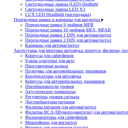
Светодиодные лампы (LED) Hedlight
Светодиодные лампы LED X3
LUX LED Headlight (распродажа)
Переходные рамки и карманы для магнитол
Переходные рамки 9 дюймов MFB
Переходные рамки 10 дюймов MFA, MFAB
Переходные рамки 1 DIN для автомагнитол
Переходные рамки 2 DIN для автомагнитол
Карманы для автомагнитол
Аксессуары для монтажа автозвука: корпуса, фильтры, 
Корпусы для сабвуферов
Yаtour адаптеры для авто
Проставочные кольца
Подиумы для автомобильных динамиков
Конденсаторы для автозвука
Корпусы для автомобильных динамиков
Преобразователи уровня
Акустические терминалы
Регуляторы уровня сигнала
Дистрибьюторы питания
Фильтры питания для автомагнитол
Фильтры RCA (Шумоподавители) для автомагнито
Фазоинверторы для сабвуферов
Микрофоны для магнитол
Решетки для динамиков (грили)