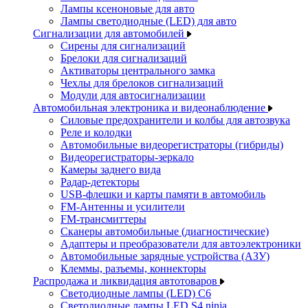
Лампы ксеноновые для авто
Лампы светодиодные (LED) для авто
Сигнализации для автомобилей
Сирены для сигнализаций
Брелоки для сигнализаций
Активаторы центрального замка
Чехлы для брелоков сигнализаций
Модули для автосигнализации
Автомобильная электроника и видеонаблюдение
Силовые предохранители и колбы для автозвука
Реле и колодки
Автомобильные видеорегистраторы (гибриды)
Видеорегистраторы-зеркало
Камеры заднего вида
Радар-детекторы
USB-флешки и карты памяти в автомобиль
FM-Антенны и усилители
FM-трансмиттеры
Сканеры автомобильные (диагностические)
Адаптеры и преобразователи для автоэлектроники
Автомобильные зарядные устройства (АЗУ)
Клеммы, разъемы, коннекторы
Распродажа и ликвидация автотоваров
Светодиодные лампы (LED) C6
Светодиодные лампы LED S4 ninja