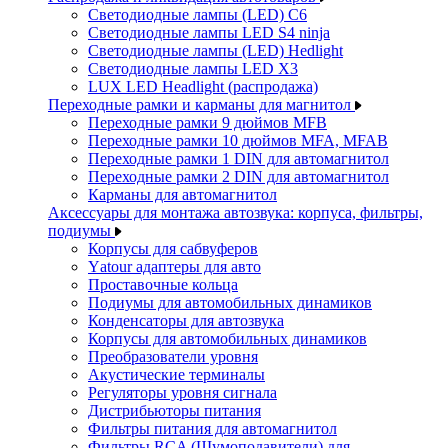
Светодиодные лампы (LED) C6
Светодиодные лампы LED S4 ninja
Светодиодные лампы (LED) Hedlight
Светодиодные лампы LED X3
LUX LED Headlight (распродажа)
Переходные рамки и карманы для магнитол
Переходные рамки 9 дюймов MFB
Переходные рамки 10 дюймов MFA, MFAB
Переходные рамки 1 DIN для автомагнитол
Переходные рамки 2 DIN для автомагнитол
Карманы для автомагнитол
Аксессуары для монтажа автозвука: корпуса, фильтры,
подиумы
Корпусы для сабвуферов
Yаtour адаптеры для авто
Проставочные кольца
Подиумы для автомобильных динамиков
Конденсаторы для автозвука
Корпусы для автомобильных динамиков
Преобразователи уровня
Акустические терминалы
Регуляторы уровня сигнала
Дистрибьюторы питания
Фильтры питания для автомагнитол
Фильтры RCA (Шумоподавители) для