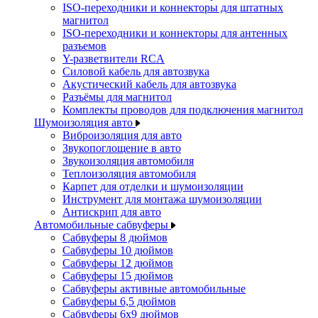
ISO-переходники и коннекторы для штатных
магнитол
ISO-переходники и коннекторы для антенных
разъемов
Y-разветвители RCA
Силовой кабель для автозвука
Акустический кабель для автозвука
Разъёмы для магнитол
Комплекты проводов для подключения магнитол
Шумоизоляция авто
Виброизоляция для авто
Звукопоглощение в авто
Звукоизоляция автомобиля
Теплоизоляция автомобиля
Карпет для отделки и шумоизоляции
Инструмент для монтажа шумоизоляции
Антискрип для авто
Автомобильные сабвуферы
Сабвуферы 8 дюймов
Сабвуферы 10 дюймов
Сабвуферы 12 дюймов
Сабвуферы 15 дюймов
Сабвуферы активные автомобильные
Сабвуферы 6,5 дюймов
Сабвуферы 6x9 дюймов