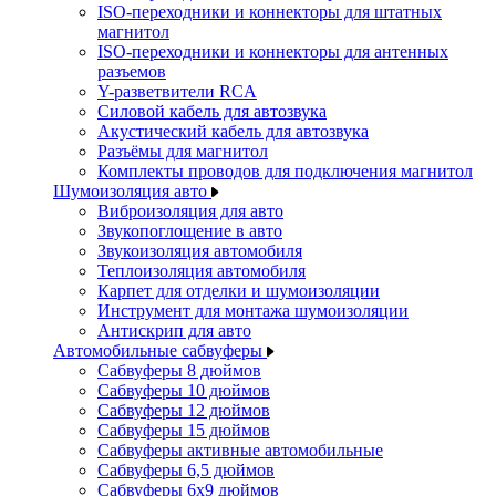
ISO-переходники и коннекторы для штатных
магнитол
ISO-переходники и коннекторы для антенных
разъемов
Y-разветвители RCA
Силовой кабель для автозвука
Акустический кабель для автозвука
Разъёмы для магнитол
Комплекты проводов для подключения магнитол
Шумоизоляция авто
Виброизоляция для авто
Звукопоглощение в авто
Звукоизоляция автомобиля
Теплоизоляция автомобиля
Карпет для отделки и шумоизоляции
Инструмент для монтажа шумоизоляции
Антискрип для авто
Автомобильные сабвуферы
Сабвуферы 8 дюймов
Сабвуферы 10 дюймов
Сабвуферы 12 дюймов
Сабвуферы 15 дюймов
Сабвуферы активные автомобильные
Сабвуферы 6,5 дюймов
Сабвуферы 6x9 дюймов