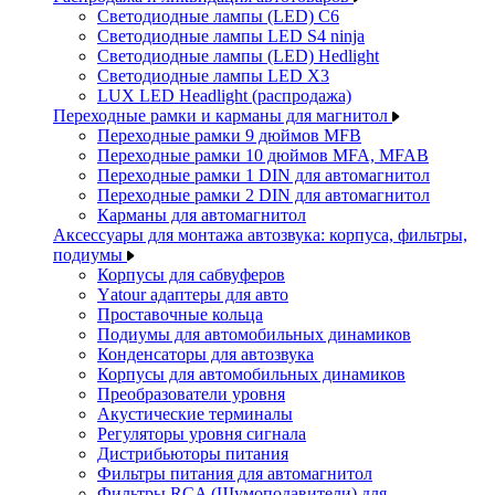
Светодиодные лампы (LED) C6
Светодиодные лампы LED S4 ninja
Светодиодные лампы (LED) Hedlight
Светодиодные лампы LED X3
LUX LED Headlight (распродажа)
Переходные рамки и карманы для магнитол
Переходные рамки 9 дюймов MFB
Переходные рамки 10 дюймов MFA, MFAB
Переходные рамки 1 DIN для автомагнитол
Переходные рамки 2 DIN для автомагнитол
Карманы для автомагнитол
Аксессуары для монтажа автозвука: корпуса, фильтры,
подиумы
Корпусы для сабвуферов
Yаtour адаптеры для авто
Проставочные кольца
Подиумы для автомобильных динамиков
Конденсаторы для автозвука
Корпусы для автомобильных динамиков
Преобразователи уровня
Акустические терминалы
Регуляторы уровня сигнала
Дистрибьюторы питания
Фильтры питания для автомагнитол
Фильтры RCA (Шумоподавители) для