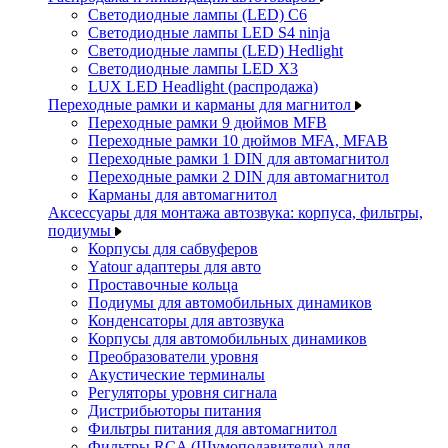
Светодиодные лампы (LED) C6
Светодиодные лампы LED S4 ninja
Светодиодные лампы (LED) Hedlight
Светодиодные лампы LED X3
LUX LED Headlight (распродажа)
Переходные рамки и карманы для магнитол
Переходные рамки 9 дюймов MFB
Переходные рамки 10 дюймов MFA, MFAB
Переходные рамки 1 DIN для автомагнитол
Переходные рамки 2 DIN для автомагнитол
Карманы для автомагнитол
Аксессуары для монтажа автозвука: корпуса, фильтры,
подиумы
Корпусы для сабвуферов
Yаtour адаптеры для авто
Проставочные кольца
Подиумы для автомобильных динамиков
Конденсаторы для автозвука
Корпусы для автомобильных динамиков
Преобразователи уровня
Акустические терминалы
Регуляторы уровня сигнала
Дистрибьюторы питания
Фильтры питания для автомагнитол
Фильтры RCA (Шумоподавители) для