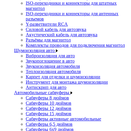
ISO-переходники и коннекторы для штатных
магнитол
ISO-переходники и коннекторы для антенных
разъемов
Y-разветвители RCA
Силовой кабель для автозвука
Акустический кабель для автозвука
Разъёмы для магнитол
Комплекты проводов для подключения магнитол
Шумоизоляция авто
Виброизоляция для авто
Звукопоглощение в авто
Звукоизоляция автомобиля
Теплоизоляция автомобиля
Карпет для отделки и шумоизоляции
Инструмент для монтажа шумоизоляции
Антискрип для авто
Автомобильные сабвуферы
Сабвуферы 8 дюймов
Сабвуферы 10 дюймов
Сабвуферы 12 дюймов
Сабвуферы 15 дюймов
Сабвуферы активные автомобильные
Сабвуферы 6,5 дюймов
Сабвуферы 6x9 дюймов