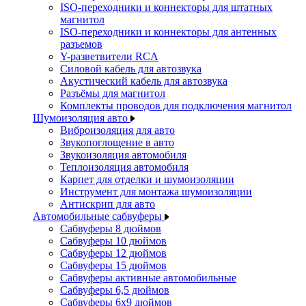
ISO-переходники и коннекторы для штатных
магнитол
ISO-переходники и коннекторы для антенных
разъемов
Y-разветвители RCA
Силовой кабель для автозвука
Акустический кабель для автозвука
Разъёмы для магнитол
Комплекты проводов для подключения магнитол
Шумоизоляция авто
Виброизоляция для авто
Звукопоглощение в авто
Звукоизоляция автомобиля
Теплоизоляция автомобиля
Карпет для отделки и шумоизоляции
Инструмент для монтажа шумоизоляции
Антискрип для авто
Автомобильные сабвуферы
Сабвуферы 8 дюймов
Сабвуферы 10 дюймов
Сабвуферы 12 дюймов
Сабвуферы 15 дюймов
Сабвуферы активные автомобильные
Сабвуферы 6,5 дюймов
Сабвуферы 6x9 дюймов