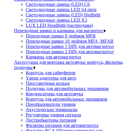
Светодиодные лампы (LED) C6
Светодиодные лампы LED S4 ninja
Светодиодные лампы (LED) Hedlight
Светодиодные лампы LED X3
LUX LED Headlight (распродажа)
Переходные рамки и карманы для магнитол
Переходные рамки 9 дюймов MFB
Переходные рамки 10 дюймов MFA, MFAB
Переходные рамки 1 DIN для автомагнитол
Переходные рамки 2 DIN для автомагнитол
Карманы для автомагнитол
Аксессуары для монтажа автозвука: корпуса, фильтры,
подиумы
Корпусы для сабвуферов
Yаtour адаптеры для авто
Проставочные кольца
Подиумы для автомобильных динамиков
Конденсаторы для автозвука
Корпусы для автомобильных динамиков
Преобразователи уровня
Акустические терминалы
Регуляторы уровня сигнала
Дистрибьюторы питания
Фильтры питания для автомагнитол
Фильтры RCA (Шумоподавители) для