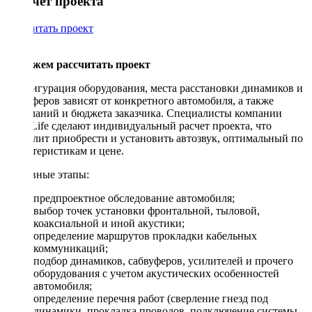
Рассчет проекта
Рассчитать проект
Поможем рассчитать проект
Конфигурация оборудования, места расстановки динамиков и
сабвуферов зависят от конкретного автомобиля, а также
пожеланий и бюджета заказчика. Специалисты компании
DriveLife сделают индивидуальный расчет проекта, что
позволит приобрести и установить автозвук, оптимальный по
характеристикам и цене.
Основные этапы:
предпроектное обследование автомобиля;
выбор точек установки фронтальной, тыловой,
коаксиальной и иной акустики;
определение маршрутов прокладки кабельных
коммуникаций;
подбор динамиков, сабвуферов, усилителей и прочего
оборудования с учетом акустических особенностей
автомобиля;
определение перечня работ (сверление гнезд под
динамики, прокладка проводов, подключение системы,