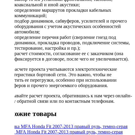
коаксиальной и иной акустики;
определение маршрутов прокладки кабельных
коммуникаций;
подбор динамиков, сабвуферов, усилителей и прочего
оборудования с учетом акустических особенностей
автомобиля;
определение перечня работ (сверление гнезд под
динамики, прокладка проводов, подключение системы,
тестирование, настройка и пр.);
расчет стоимости, согласование ее с заказчиком (она
фиксируется в договоре, после чего не увеличивается).
При расчете проекта учитываются электротехнические
характеристики бортовой сети. Это важно, чтобы не
допустить ее перегрузки, особенно при использовании
сабвуферов и прочего энергоемкого оборудования.
Заказывайте расчет проекта, обратившись к нам через онлайн-
форму обратной связи или по контактным телефонам.
Похожие товары
Рамка MFA Honda Fit 2007-2013 правый руль, темно-серая