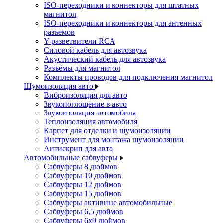
ISO-переходники и коннекторы для штатных
магнитол
ISO-переходники и коннекторы для антенных
разъемов
Y-разветвители RCA
Силовой кабель для автозвука
Акустический кабель для автозвука
Разъёмы для магнитол
Комплекты проводов для подключения магнитол
Шумоизоляция авто
Виброизоляция для авто
Звукопоглощение в авто
Звукоизоляция автомобиля
Теплоизоляция автомобиля
Карпет для отделки и шумоизоляции
Инструмент для монтажа шумоизоляции
Антискрип для авто
Автомобильные сабвуферы
Сабвуферы 8 дюймов
Сабвуферы 10 дюймов
Сабвуферы 12 дюймов
Сабвуферы 15 дюймов
Сабвуферы активные автомобильные
Сабвуферы 6,5 дюймов
Сабвуферы 6x9 дюймов