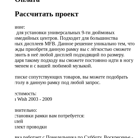
Рассчитать проект
Описание:
Рамка для установки универсальных 9-ти дюймовых
мультимедийных центров. Подходит для большинства
овальных дисплеев MFB. Данное решение уникально тем, что
единожды приобретя данную рамку вы с лёгкостью сможете
установить в неё любой дисплей подходящий по размеру.
Благодаря такому подходу вы сможете постоянно идти в ногу
со временем и с вашей любимой музыкой.
[!] В списке сопутствующих товаров, вы можете подобрать
магнитолу в данную рамку под любой запрос.
Совместимость:
Toyota Wish 2003 - 2009
Дополнительно:
Для установки рамки вам потребуется:
◦ дисплей
◦ комплект проводки
Доставка работает с Понедельника по Субботу. Воскресенье -