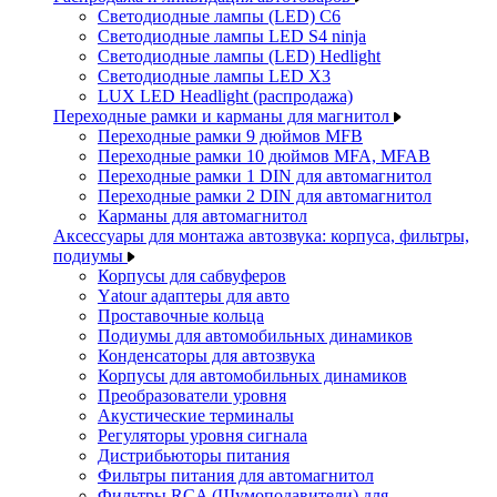
Светодиодные лампы (LED) C6
Светодиодные лампы LED S4 ninja
Светодиодные лампы (LED) Hedlight
Светодиодные лампы LED X3
LUX LED Headlight (распродажа)
Переходные рамки и карманы для магнитол
Переходные рамки 9 дюймов MFB
Переходные рамки 10 дюймов MFA, MFAB
Переходные рамки 1 DIN для автомагнитол
Переходные рамки 2 DIN для автомагнитол
Карманы для автомагнитол
Аксессуары для монтажа автозвука: корпуса, фильтры,
подиумы
Корпусы для сабвуферов
Yаtour адаптеры для авто
Проставочные кольца
Подиумы для автомобильных динамиков
Конденсаторы для автозвука
Корпусы для автомобильных динамиков
Преобразователи уровня
Акустические терминалы
Регуляторы уровня сигнала
Дистрибьюторы питания
Фильтры питания для автомагнитол
Фильтры RCA (Шумоподавители) для