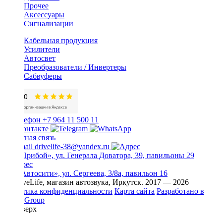
Прочее
Аксессуары
Сигнализации
Кабельная продукция
Усилители
Автосвет
Преобразователи / Инвертеры
Сабвуферы
+7 964 11 500 11
Обратная связь
drivelife-38@yandex.ru
ТЦ «Прибой», ул. Генерала Доватора, 39, павильоны 29
ТЦ «Автосити», ул. Сергеева, 3/8а, павильон 16
© DriveLife, магазин автозвука, Иркутск. 2017 — 2026
Политика конфиденциальности
Карта сайта
Разработано в
Prime Group