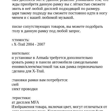
единожды приобретя данную рамку вы с лёгкостью сможете
установить в неё любой дисплей подходящий по размеру.
Благодаря такому подходу вы сможете постоянно идти в ногу
со временем и с вашей любимой музыкой.
[!] В списке сопутствующих товаров, вы можете подобрать
магнитолу в данную рамку под любой запрос.
Совместимость:
Nissan X-Trail 2004 - 2007
Дополнительно:
[!] При установке в Armada требуется дополнительно
фиксировать рамку в панели автомобиля самодельными
креплениями/клеем/мастикой так как рамка первоначально
была сделана для X-Trail.
Для установки рамки вам потребуется:
◦ дисплей
◦ комплект проводки
Характеристики:
Формат дисплея MFA
Цвет Изображения товара, включая цвет, могут отличаться от