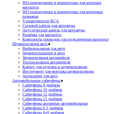
ISO-переходники и коннекторы для штатных
магнитол
ISO-переходники и коннекторы для антенных
разъемов
Y-разветвители RCA
Силовой кабель для автозвука
Акустический кабель для автозвука
Разъёмы для магнитол
Комплекты проводов для подключения магнитол
Шумоизоляция авто
Виброизоляция для авто
Звукопоглощение в авто
Звукоизоляция автомобиля
Теплоизоляция автомобиля
Карпет для отделки и шумоизоляции
Инструмент для монтажа шумоизоляции
Антискрип для авто
Автомобильные сабвуферы
Сабвуферы 8 дюймов
Сабвуферы 10 дюймов
Сабвуферы 12 дюймов
Сабвуферы 15 дюймов
Сабвуферы активные автомобильные
Сабвуферы 6,5 дюймов
Сабвуферы 6x9 дюймов