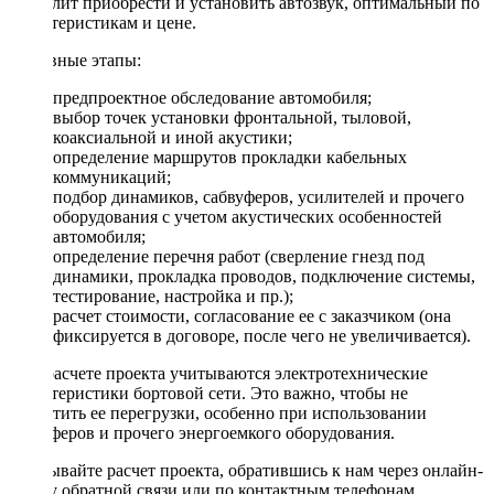
позволит приобрести и установить автозвук, оптимальный по
характеристикам и цене.
Основные этапы:
предпроектное обследование автомобиля;
выбор точек установки фронтальной, тыловой,
коаксиальной и иной акустики;
определение маршрутов прокладки кабельных
коммуникаций;
подбор динамиков, сабвуферов, усилителей и прочего
оборудования с учетом акустических особенностей
автомобиля;
определение перечня работ (сверление гнезд под
динамики, прокладка проводов, подключение системы,
тестирование, настройка и пр.);
расчет стоимости, согласование ее с заказчиком (она
фиксируется в договоре, после чего не увеличивается).
При расчете проекта учитываются электротехнические
характеристики бортовой сети. Это важно, чтобы не
допустить ее перегрузки, особенно при использовании
сабвуферов и прочего энергоемкого оборудования.
Заказывайте расчет проекта, обратившись к нам через онлайн-
форму обратной связи или по контактным телефонам.