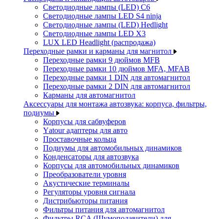
Светодиодные лампы (LED) C6
Светодиодные лампы LED S4 ninja
Светодиодные лампы (LED) Hedlight
Светодиодные лампы LED X3
LUX LED Headlight (распродажа)
Переходные рамки и карманы для магнитол
Переходные рамки 9 дюймов MFB
Переходные рамки 10 дюймов MFA, MFAB
Переходные рамки 1 DIN для автомагнитол
Переходные рамки 2 DIN для автомагнитол
Карманы для автомагнитол
Аксессуары для монтажа автозвука: корпуса, фильтры,
подиумы
Корпусы для сабвуферов
Yаtour адаптеры для авто
Проставочные кольца
Подиумы для автомобильных динамиков
Конденсаторы для автозвука
Корпусы для автомобильных динамиков
Преобразователи уровня
Акустические терминалы
Регуляторы уровня сигнала
Дистрибьюторы питания
Фильтры питания для автомагнитол
Фильтры RCA (Шумоподавители) для