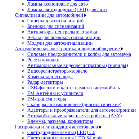
Лампы ксеноновые для авто
Лампы светодиодные (LED) для авто
Сигнализации для автомобилей
Сирены для сигнализаций
Брелоки для сигнализаций
Активаторы центрального замка
Чехлы для брелоков сигнализаций
Модули для автосигнализации
Автомобильная электроника и видеонаблюдение
Силовые предохранители и колбы для автозвука
Реле и колодки
Автомобильные видеорегистраторы (гибриды)
Видеорегистраторы-зеркало
Камеры заднего вида
Радар-детекторы
USB-флешки и карты памяти в автомобиль
FM-Антенны и усилители
FM-трансмиттеры
Сканеры автомобильные (диагностические)
Адаптеры и преобразователи для автоэлектроники
Автомобильные зарядные устройства (АЗУ)
Клеммы, разъемы, коннекторы
Распродажа и ликвидация автотоваров
Светодиодные лампы (LED) C6
Светодиодные лампы LED S4 ninja