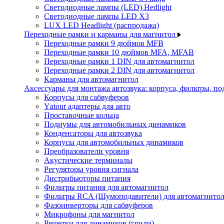
Светодиодные лампы (LED) Hedlight
Светодиодные лампы LED X3
LUX LED Headlight (распродажа)
Переходные рамки и карманы для магнитол
Переходные рамки 9 дюймов MFB
Переходные рамки 10 дюймов MFA, MFAB
Переходные рамки 1 DIN для автомагнитол
Переходные рамки 2 DIN для автомагнитол
Карманы для автомагнитол
Аксессуары для монтажа автозвука: корпуса, фильтры, 
Корпусы для сабвуферов
Yаtour адаптеры для авто
Проставочные кольца
Подиумы для автомобильных динамиков
Конденсаторы для автозвука
Корпусы для автомобильных динамиков
Преобразователи уровня
Акустические терминалы
Регуляторы уровня сигнала
Дистрибьюторы питания
Фильтры питания для автомагнитол
Фильтры RCA (Шумоподавители) для автомагнито
Фазоинверторы для сабвуферов
Микрофоны для магнитол
Решетки для динамиков (грили)