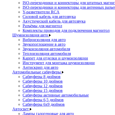
ISO-переходники и коннекторы для штатных магни
ISO-переходники и коннекторы для антенных разъ
Y-разветвители RCA
Силовой кабель для автозвука
Акустический кабель для автозвука
Разъёмы для магнитол
Комплекты проводов для подключения магнитол
Шумоизоляция авто
Виброизоляция для авто
Звукопоглощение в авто
Звукоизоляция автомобиля
Теплоизоляция автомобиля
Карпет для отделки и шумоизоляции
Инструмент для монтажа шумоизоляции
Антискрип для авто
Автомобильные сабвуферы
Сабвуферы 8 дюймов
Сабвуферы 10 дюймов
Сабвуферы 12 дюймов
Сабвуферы 15 дюймов
Сабвуферы активные автомобильные
Сабвуферы 6,5 дюймов
Сабвуферы 6x9 дюймов
Автосвет
Лампы галогеновые для авто