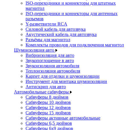
ISO-переходники и коннекторы для штатных
магнитол
ISO-переходники и коннекторы для антенных
разъемов
Y-разветвители RCA
Силовой кабель для автозвука
Акустический кабель для автозвука
Разъёмы для магнитол
Комплекты проводов для подключения магнитол
Шумоизоляция авто
Виброизоляция для авто
Звукопоглощение в авто
Звукоизоляция автомобиля
Теплоизоляция автомобиля
Карпет для отделки и шумоизоляции
Инструмент для монтажа шумоизоляции
Антискрип для авто
Автомобильные сабвуферы
Сабвуферы 8 дюймов
Сабвуферы 10 дюймов
Сабвуферы 12 дюймов
Сабвуферы 15 дюймов
Сабвуферы активные автомобильные
Сабвуферы 6,5 дюймов
Сабвуферы 6x9 дюймов