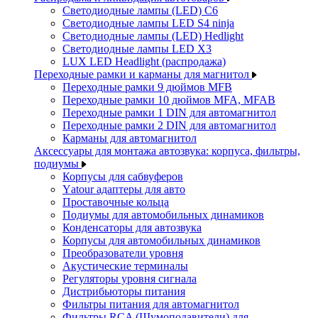
Светодиодные лампы (LED) C6
Светодиодные лампы LED S4 ninja
Светодиодные лампы (LED) Hedlight
Светодиодные лампы LED X3
LUX LED Headlight (распродажа)
Переходные рамки и карманы для магнитол
Переходные рамки 9 дюймов MFB
Переходные рамки 10 дюймов MFA, MFAB
Переходные рамки 1 DIN для автомагнитол
Переходные рамки 2 DIN для автомагнитол
Карманы для автомагнитол
Аксессуары для монтажа автозвука: корпуса, фильтры,
подиумы
Корпусы для сабвуферов
Yаtour адаптеры для авто
Проставочные кольца
Подиумы для автомобильных динамиков
Конденсаторы для автозвука
Корпусы для автомобильных динамиков
Преобразователи уровня
Акустические терминалы
Регуляторы уровня сигнала
Дистрибьюторы питания
Фильтры питания для автомагнитол
Фильтры RCA (Шумоподавители) для