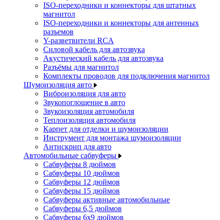
ISO-переходники и коннекторы для штатных
магнитол
ISO-переходники и коннекторы для антенных
разъемов
Y-разветвители RCA
Силовой кабель для автозвука
Акустический кабель для автозвука
Разъёмы для магнитол
Комплекты проводов для подключения магнитол
Шумоизоляция авто
Виброизоляция для авто
Звукопоглощение в авто
Звукоизоляция автомобиля
Теплоизоляция автомобиля
Карпет для отделки и шумоизоляции
Инструмент для монтажа шумоизоляции
Антискрип для авто
Автомобильные сабвуферы
Сабвуферы 8 дюймов
Сабвуферы 10 дюймов
Сабвуферы 12 дюймов
Сабвуферы 15 дюймов
Сабвуферы активные автомобильные
Сабвуферы 6,5 дюймов
Сабвуферы 6x9 дюймов