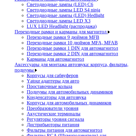
Светодиодные лампы (LED) C6
Светодиодные лампы LED S4 ninja
Светодиодные лампы (LED) Hedlight
Светодиодные лампы LED X3
LUX LED Headlight (распродажа)
Переходные рамки и карманы для магнитол
Переходные рамки 9 дюймов MFB
Переходные рамки 10 дюймов MFA, MFAB
Переходные рамки 1 DIN для автомагнитол
Переходные рамки 2 DIN для автомагнитол
Карманы для автомагнитол
Аксессуары для монтажа автозвука: корпуса, фильтры,
подиумы
Корпусы для сабвуферов
Yаtour адаптеры для авто
Проставочные кольца
Подиумы для автомобильных динамиков
Конденсаторы для автозвука
Корпусы для автомобильных динамиков
Преобразователи уровня
Акустические терминалы
Регуляторы уровня сигнала
Дистрибьюторы питания
Фильтры питания для автомагнитол
Фильтры RCA (Шумоподавители) для