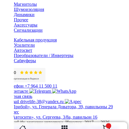
Магнитолы
Шумоизоляция
Динамики
Прочее
Аксессуары
Сигнализации
Кабельная продукция
Усилители
Автосвет
Преобразователи / Инвертеры
Сабвуферы
+7 964 11 500 11
Обратная связь
drivelife-38@yandex.ru
ТЦ «Прибой», ул. Генерала Доватора, 39, павильоны 29
ТЦ «Автосити», ул. Сергеева, 3/8а, павильон 16
© DriveLife, магазин автозвука, Иркутск. 2017 — 2026
Политика конфиденциальности
Карта сайта
Разработано в