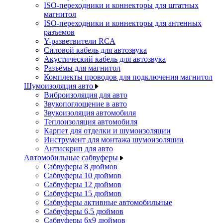
ISO-переходники и коннекторы для штатных
магнитол
ISO-переходники и коннекторы для антенных
разъемов
Y-разветвители RCA
Силовой кабель для автозвука
Акустический кабель для автозвука
Разъёмы для магнитол
Комплекты проводов для подключения магнитол
Шумоизоляция авто
Виброизоляция для авто
Звукопоглощение в авто
Звукоизоляция автомобиля
Теплоизоляция автомобиля
Карпет для отделки и шумоизоляции
Инструмент для монтажа шумоизоляции
Антискрип для авто
Автомобильные сабвуферы
Сабвуферы 8 дюймов
Сабвуферы 10 дюймов
Сабвуферы 12 дюймов
Сабвуферы 15 дюймов
Сабвуферы активные автомобильные
Сабвуферы 6,5 дюймов
Сабвуферы 6x9 дюймов