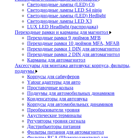
Светодиодные лампы (LED) C6
Светодиодные лампы LED S4 ninja
Светодиодные лампы (LED) Hedlight
Светодиодные лампы LED X3
LUX LED Headlight (распродажа)
Переходные рамки и карманы для магнитол
Переходные рамки 9 дюймов MFB
Переходные рамки 10 дюймов MFA, MFAB
Переходные рамки 1 DIN для автомагнитол
Переходные рамки 2 DIN для автомагнитол
Карманы для автомагнитол
Аксессуары для монтажа автозвука: корпуса, фильтры,
подиумы
Корпусы для сабвуферов
Yаtour адаптеры для авто
Проставочные кольца
Подиумы для автомобильных динамиков
Конденсаторы для автозвука
Корпусы для автомобильных динамиков
Преобразователи уровня
Акустические терминалы
Регуляторы уровня сигнала
Дистрибьюторы питания
Фильтры питания для автомагнитол
Фильтры RCA (Шумоподавители) для