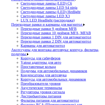
Светодиодные лампы (LED) C6
Светодиодные лампы LED S4 ninja
Светодиодные лампы (LED) Hedlight
Светодиодные лампы LED X3
LUX LED Headlight (распродажа)
Переходные рамки и карманы для магнитол
Переходные рамки 9 дюймов MFB
Переходные рамки 10 дюймов MFA, MFAB
Переходные рамки 1 DIN для автомагнитол
Переходные рамки 2 DIN для автомагнитол
Карманы для автомагнитол
Аксессуары для монтажа автозвука: корпуса, фильтры,
подиумы
Корпусы для сабвуферов
Yаtour адаптеры для авто
Проставочные кольца
Подиумы для автомобильных динамиков
Конденсаторы для автозвука
Корпусы для автомобильных динамиков
Преобразователи уровня
Акустические терминалы
Регуляторы уровня сигнала
Дистрибьюторы питания
Фильтры питания для автомагнитол
Фильтры RCA (Шумоподавители) для