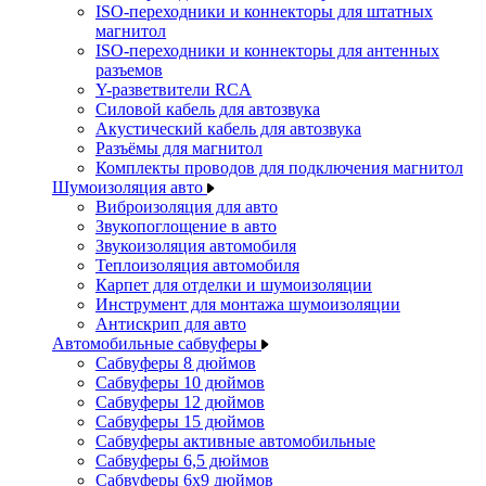
ISO-переходники и коннекторы для штатных
магнитол
ISO-переходники и коннекторы для антенных
разъемов
Y-разветвители RCA
Силовой кабель для автозвука
Акустический кабель для автозвука
Разъёмы для магнитол
Комплекты проводов для подключения магнитол
Шумоизоляция авто
Виброизоляция для авто
Звукопоглощение в авто
Звукоизоляция автомобиля
Теплоизоляция автомобиля
Карпет для отделки и шумоизоляции
Инструмент для монтажа шумоизоляции
Антискрип для авто
Автомобильные сабвуферы
Сабвуферы 8 дюймов
Сабвуферы 10 дюймов
Сабвуферы 12 дюймов
Сабвуферы 15 дюймов
Сабвуферы активные автомобильные
Сабвуферы 6,5 дюймов
Сабвуферы 6x9 дюймов