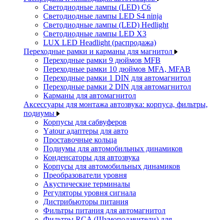
Светодиодные лампы (LED) C6
Светодиодные лампы LED S4 ninja
Светодиодные лампы (LED) Hedlight
Светодиодные лампы LED X3
LUX LED Headlight (распродажа)
Переходные рамки и карманы для магнитол
Переходные рамки 9 дюймов MFB
Переходные рамки 10 дюймов MFA, MFAB
Переходные рамки 1 DIN для автомагнитол
Переходные рамки 2 DIN для автомагнитол
Карманы для автомагнитол
Аксессуары для монтажа автозвука: корпуса, фильтры,
подиумы
Корпусы для сабвуферов
Yаtour адаптеры для авто
Проставочные кольца
Подиумы для автомобильных динамиков
Конденсаторы для автозвука
Корпусы для автомобильных динамиков
Преобразователи уровня
Акустические терминалы
Регуляторы уровня сигнала
Дистрибьюторы питания
Фильтры питания для автомагнитол
Фильтры RCA (Шумоподавители) для