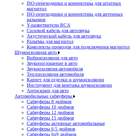
ISO-переходники и коннекторы для штатных
магнитол
ISO-переходники и коннекторы для антенных
разъемов
Y-разветвители RCA
Силовой кабель для автозвука
Акустический кабель для автозвука
Разъёмы для магнитол
Комплекты проводов для подключения магнитол
Шумоизоляция авто
Виброизоляция для авто
Звукопоглощение в авто
Звукоизоляция автомобиля
Теплоизоляция автомобиля
Карпет для отделки и шумоизоляции
Инструмент для монтажа шумоизоляции
Антискрип для авто
Автомобильные сабвуферы
Сабвуферы 8 дюймов
Сабвуферы 10 дюймов
Сабвуферы 12 дюймов
Сабвуферы 15 дюймов
Сабвуферы активные автомобильные
Сабвуферы 6,5 дюймов
Сабвуферы 6x9 дюймов