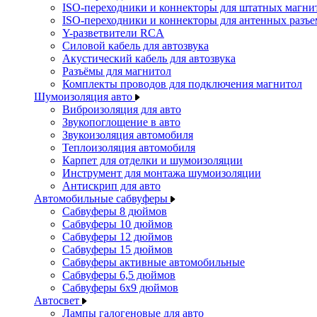
ISO-переходники и коннекторы для штатных магни
ISO-переходники и коннекторы для антенных разъ
Y-разветвители RCA
Силовой кабель для автозвука
Акустический кабель для автозвука
Разъёмы для магнитол
Комплекты проводов для подключения магнитол
Шумоизоляция авто
Виброизоляция для авто
Звукопоглощение в авто
Звукоизоляция автомобиля
Теплоизоляция автомобиля
Карпет для отделки и шумоизоляции
Инструмент для монтажа шумоизоляции
Антискрип для авто
Автомобильные сабвуферы
Сабвуферы 8 дюймов
Сабвуферы 10 дюймов
Сабвуферы 12 дюймов
Сабвуферы 15 дюймов
Сабвуферы активные автомобильные
Сабвуферы 6,5 дюймов
Сабвуферы 6x9 дюймов
Автосвет
Лампы галогеновые для авто