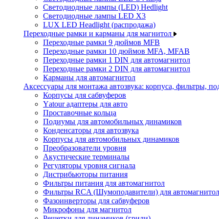
Светодиодные лампы (LED) Hedlight
Светодиодные лампы LED X3
LUX LED Headlight (распродажа)
Переходные рамки и карманы для магнитол
Переходные рамки 9 дюймов MFB
Переходные рамки 10 дюймов MFA, MFAB
Переходные рамки 1 DIN для автомагнитол
Переходные рамки 2 DIN для автомагнитол
Карманы для автомагнитол
Аксессуары для монтажа автозвука: корпуса, фильтры, 
Корпусы для сабвуферов
Yаtour адаптеры для авто
Проставочные кольца
Подиумы для автомобильных динамиков
Конденсаторы для автозвука
Корпусы для автомобильных динамиков
Преобразователи уровня
Акустические терминалы
Регуляторы уровня сигнала
Дистрибьюторы питания
Фильтры питания для автомагнитол
Фильтры RCA (Шумоподавители) для автомагнито
Фазоинверторы для сабвуферов
Микрофоны для магнитол
Решетки для динамиков (грили)