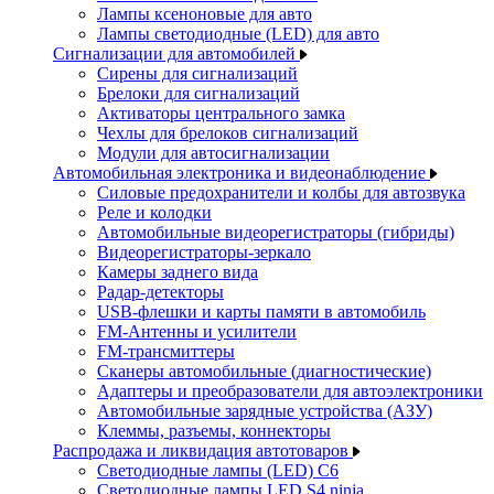
Лампы ксеноновые для авто
Лампы светодиодные (LED) для авто
Сигнализации для автомобилей
Сирены для сигнализаций
Брелоки для сигнализаций
Активаторы центрального замка
Чехлы для брелоков сигнализаций
Модули для автосигнализации
Автомобильная электроника и видеонаблюдение
Силовые предохранители и колбы для автозвука
Реле и колодки
Автомобильные видеорегистраторы (гибриды)
Видеорегистраторы-зеркало
Камеры заднего вида
Радар-детекторы
USB-флешки и карты памяти в автомобиль
FM-Антенны и усилители
FM-трансмиттеры
Сканеры автомобильные (диагностические)
Адаптеры и преобразователи для автоэлектроники
Автомобильные зарядные устройства (АЗУ)
Клеммы, разъемы, коннекторы
Распродажа и ликвидация автотоваров
Светодиодные лампы (LED) C6
Светодиодные лампы LED S4 ninja