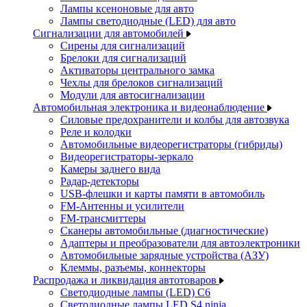
Лампы ксеноновые для авто
Лампы светодиодные (LED) для авто
Сигнализации для автомобилей
Сирены для сигнализаций
Брелоки для сигнализаций
Активаторы центрального замка
Чехлы для брелоков сигнализаций
Модули для автосигнализации
Автомобильная электроника и видеонаблюдение
Силовые предохранители и колбы для автозвука
Реле и колодки
Автомобильные видеорегистраторы (гибриды)
Видеорегистраторы-зеркало
Камеры заднего вида
Радар-детекторы
USB-флешки и карты памяти в автомобиль
FM-Антенны и усилители
FM-трансмиттеры
Сканеры автомобильные (диагностические)
Адаптеры и преобразователи для автоэлектроники
Автомобильные зарядные устройства (АЗУ)
Клеммы, разъемы, коннекторы
Распродажа и ликвидация автотоваров
Светодиодные лампы (LED) C6
Светодиодные лампы LED S4 ninja