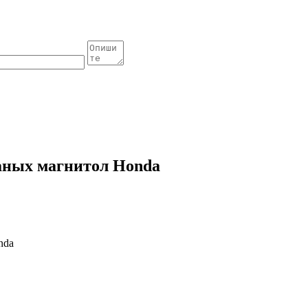
аных магнитол Honda
nda