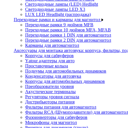
Светодиодные лампы (LED) Hedlight
Светодиодные лампы LED X3
LUX LED Headlight (распродажа)
Переходные рамки и карманы для магнитол
Переходные рамки 9 дюймов MFB
Переходные рамки 10 дюймов MFA, MFAB
Переходные рамки 1 DIN для автомагнитол
Переходные рамки 2 DIN для автомагнитол
Карманы для автомагнитол
Аксессуары для монтажа автозвука: корпуса, фильтры, 
Корпусы для сабвуферов
Yаtour адаптеры для авто
Проставочные кольца
Подиумы для автомобильных динамиков
Конденсаторы для автозвука
Корпусы для автомобильных динамиков
Преобразователи уровня
Акустические терминалы
Регуляторы уровня сигнала
Дистрибьюторы питания
Фильтры питания для автомагнитол
Фильтры RCA (Шумоподавители) для автомагнито
Фазоинверторы для сабвуферов
Микрофоны для магнитол
Решетки для динамиков (грили)