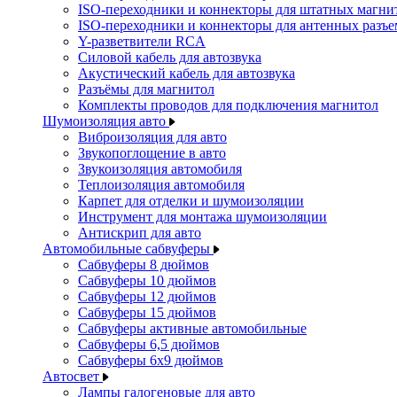
ISO-переходники и коннекторы для штатных магни
ISO-переходники и коннекторы для антенных разъ
Y-разветвители RCA
Силовой кабель для автозвука
Акустический кабель для автозвука
Разъёмы для магнитол
Комплекты проводов для подключения магнитол
Шумоизоляция авто
Виброизоляция для авто
Звукопоглощение в авто
Звукоизоляция автомобиля
Теплоизоляция автомобиля
Карпет для отделки и шумоизоляции
Инструмент для монтажа шумоизоляции
Антискрип для авто
Автомобильные сабвуферы
Сабвуферы 8 дюймов
Сабвуферы 10 дюймов
Сабвуферы 12 дюймов
Сабвуферы 15 дюймов
Сабвуферы активные автомобильные
Сабвуферы 6,5 дюймов
Сабвуферы 6x9 дюймов
Автосвет
Лампы галогеновые для авто