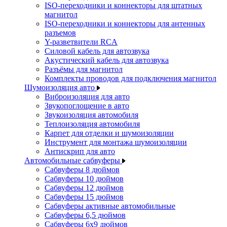
ISO-переходники и коннекторы для штатных
магнитол
ISO-переходники и коннекторы для антенных
разъемов
Y-разветвители RCA
Силовой кабель для автозвука
Акустический кабель для автозвука
Разъёмы для магнитол
Комплекты проводов для подключения магнитол
Шумоизоляция авто
Виброизоляция для авто
Звукопоглощение в авто
Звукоизоляция автомобиля
Теплоизоляция автомобиля
Карпет для отделки и шумоизоляции
Инструмент для монтажа шумоизоляции
Антискрип для авто
Автомобильные сабвуферы
Сабвуферы 8 дюймов
Сабвуферы 10 дюймов
Сабвуферы 12 дюймов
Сабвуферы 15 дюймов
Сабвуферы активные автомобильные
Сабвуферы 6,5 дюймов
Сабвуферы 6x9 дюймов