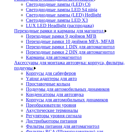
Светодиодные лампы (LED) C6
Светодиодные лампы LED S4 ninja
Светодиодные лампы (LED) Hedlight
Светодиодные лампы LED X3
LUX LED Headlight (распродажа)
Переходные рамки и карманы для магнитол
Переходные рамки 9 дюймов MFB
Переходные рамки 10 дюймов MFA, MFAB
Переходные рамки 1 DIN для автомагнитол
Переходные рамки 2 DIN для автомагнитол
Карманы для автомагнитол
Аксессуары для монтажа автозвука: корпуса, фильтры,
подиумы
Корпусы для сабвуферов
Yаtour адаптеры для авто
Проставочные кольца
Подиумы для автомобильных динамиков
Конденсаторы для автозвука
Корпусы для автомобильных динамиков
Преобразователи уровня
Акустические терминалы
Регуляторы уровня сигнала
Дистрибьюторы питания
Фильтры питания для автомагнитол
Фильтры RCA (Шумоподавители) для