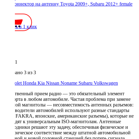
ISO-коннектор на антенну Toyota 2009+, Subaru 2012+ female
450 ₽
Купить в 1 клик
1
Показано
3
из 3
Chevrolet
Honda
Kia
Nissan
Noname
Subaru
Volkswagen
Качественный прием радио — это обязательный элемент
комфорта в любом автомобиле. Частая проблема при замене
штатной магнитолы — несовместимость антенных разъемов:
производители автомобилей используют разные стандарты
(DIN, FAKRA, японские, американские разъемы), которые не
подходят к универсальным ISO-магнитолам. Антенные
переходники решают эту задачу, обеспечивая физическое и
электрическое соответствие между штатной автомобильной
антенной и новой головной станцией без потерь сигнала.