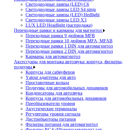
Светодиодные лампы (LED) C6
Светодиодные лампы LED S4 ninja
Светодиодные лампы (LED) Hedlight
Светодиодные лампы LED X3
LUX LED Headlight (распродажа)
Переходные рамки и карманы для магнитол
Переходные рамки 9 дюймов MFB
Переходные рамки 10 дюймов MFA, MFAB
Переходные рамки 1 DIN для автомагнитол
Переходные рамки 2 DIN для автомагнитол
Карманы для автомагнитол
Аксессуары для монтажа автозвука: корпуса, фильтры,
подиумы
Корпусы для сабвуферов
Yаtour адаптеры для авто
Проставочные кольца
Подиумы для автомобильных динамиков
Конденсаторы для автозвука
Корпусы для автомобильных динамиков
Преобразователи уровня
Акустические терминалы
Регуляторы уровня сигнала
Дистрибьюторы питания
Фильтры питания для автомагнитол
Фильтры RCA (Шумоподавители) для