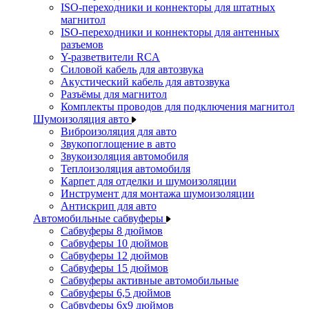
ISO-переходники и коннекторы для штатных
магнитол
ISO-переходники и коннекторы для антенных
разъемов
Y-разветвители RCA
Силовой кабель для автозвука
Акустический кабель для автозвука
Разъёмы для магнитол
Комплекты проводов для подключения магнитол
Шумоизоляция авто
Виброизоляция для авто
Звукопоглощение в авто
Звукоизоляция автомобиля
Теплоизоляция автомобиля
Карпет для отделки и шумоизоляции
Инструмент для монтажа шумоизоляции
Антискрип для авто
Автомобильные сабвуферы
Сабвуферы 8 дюймов
Сабвуферы 10 дюймов
Сабвуферы 12 дюймов
Сабвуферы 15 дюймов
Сабвуферы активные автомобильные
Сабвуферы 6,5 дюймов
Сабвуферы 6x9 дюймов