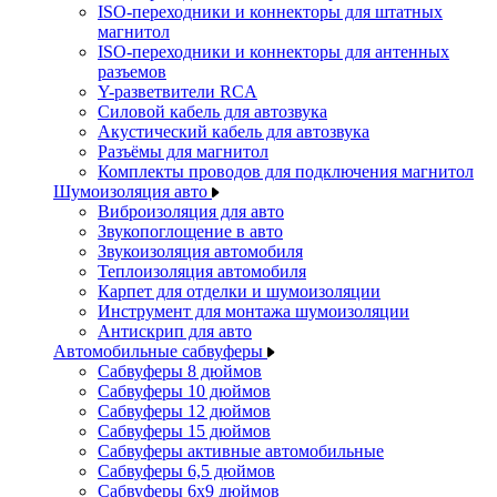
ISO-переходники и коннекторы для штатных
магнитол
ISO-переходники и коннекторы для антенных
разъемов
Y-разветвители RCA
Силовой кабель для автозвука
Акустический кабель для автозвука
Разъёмы для магнитол
Комплекты проводов для подключения магнитол
Шумоизоляция авто
Виброизоляция для авто
Звукопоглощение в авто
Звукоизоляция автомобиля
Теплоизоляция автомобиля
Карпет для отделки и шумоизоляции
Инструмент для монтажа шумоизоляции
Антискрип для авто
Автомобильные сабвуферы
Сабвуферы 8 дюймов
Сабвуферы 10 дюймов
Сабвуферы 12 дюймов
Сабвуферы 15 дюймов
Сабвуферы активные автомобильные
Сабвуферы 6,5 дюймов
Сабвуферы 6x9 дюймов