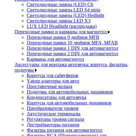
Светодиодные лампы (LED) C6
Светодиодные лампы LED S4 ninja
Светодиодные лампы (LED) Hedlight
Светодиодные лампы LED X3
LUX LED Headlight (распродажа)
Переходные рамки и карманы для магнитол
Переходные рамки 9 дюймов MFB
Переходные рамки 10 дюймов MFA, MFAB
Переходные рамки 1 DIN для автомагнитол
Переходные рамки 2 DIN для автомагнитол
Карманы для автомагнитол
Аксессуары для монтажа автозвука: корпуса, фильтры,
подиумы
Корпусы для сабвуферов
Yаtour адаптеры для авто
Проставочные кольца
Подиумы для автомобильных динамиков
Конденсаторы для автозвука
Корпусы для автомобильных динамиков
Преобразователи уровня
Акустические терминалы
Регуляторы уровня сигнала
Дистрибьюторы питания
Фильтры питания для автомагнитол
Фильтры RCA (Шумоподавители) для