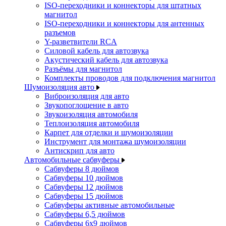
ISO-переходники и коннекторы для штатных
магнитол
ISO-переходники и коннекторы для антенных
разъемов
Y-разветвители RCA
Силовой кабель для автозвука
Акустический кабель для автозвука
Разъёмы для магнитол
Комплекты проводов для подключения магнитол
Шумоизоляция авто
Виброизоляция для авто
Звукопоглощение в авто
Звукоизоляция автомобиля
Теплоизоляция автомобиля
Карпет для отделки и шумоизоляции
Инструмент для монтажа шумоизоляции
Антискрип для авто
Автомобильные сабвуферы
Сабвуферы 8 дюймов
Сабвуферы 10 дюймов
Сабвуферы 12 дюймов
Сабвуферы 15 дюймов
Сабвуферы активные автомобильные
Сабвуферы 6,5 дюймов
Сабвуферы 6x9 дюймов