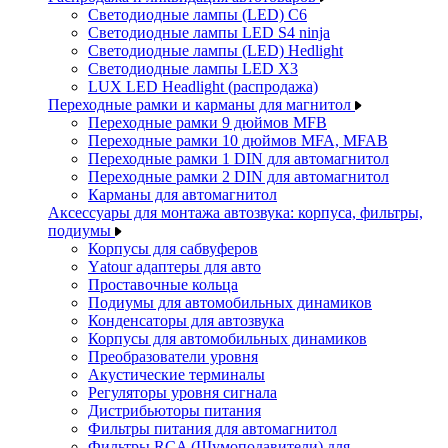
Светодиодные лампы (LED) C6
Светодиодные лампы LED S4 ninja
Светодиодные лампы (LED) Hedlight
Светодиодные лампы LED X3
LUX LED Headlight (распродажа)
Переходные рамки и карманы для магнитол
Переходные рамки 9 дюймов MFB
Переходные рамки 10 дюймов MFA, MFAB
Переходные рамки 1 DIN для автомагнитол
Переходные рамки 2 DIN для автомагнитол
Карманы для автомагнитол
Аксессуары для монтажа автозвука: корпуса, фильтры,
подиумы
Корпусы для сабвуферов
Yаtour адаптеры для авто
Проставочные кольца
Подиумы для автомобильных динамиков
Конденсаторы для автозвука
Корпусы для автомобильных динамиков
Преобразователи уровня
Акустические терминалы
Регуляторы уровня сигнала
Дистрибьюторы питания
Фильтры питания для автомагнитол
Фильтры RCA (Шумоподавители) для