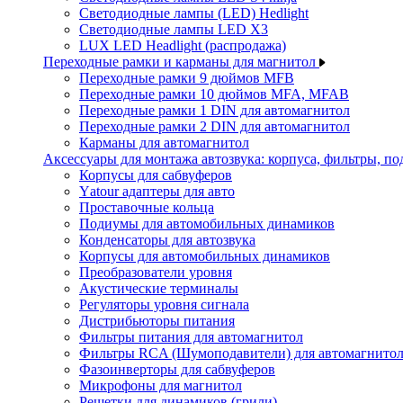
Светодиодные лампы (LED) Hedlight
Светодиодные лампы LED X3
LUX LED Headlight (распродажа)
Переходные рамки и карманы для магнитол
Переходные рамки 9 дюймов MFB
Переходные рамки 10 дюймов MFA, MFAB
Переходные рамки 1 DIN для автомагнитол
Переходные рамки 2 DIN для автомагнитол
Карманы для автомагнитол
Аксессуары для монтажа автозвука: корпуса, фильтры, 
Корпусы для сабвуферов
Yаtour адаптеры для авто
Проставочные кольца
Подиумы для автомобильных динамиков
Конденсаторы для автозвука
Корпусы для автомобильных динамиков
Преобразователи уровня
Акустические терминалы
Регуляторы уровня сигнала
Дистрибьюторы питания
Фильтры питания для автомагнитол
Фильтры RCA (Шумоподавители) для автомагнито
Фазоинверторы для сабвуферов
Микрофоны для магнитол
Решетки для динамиков (грили)