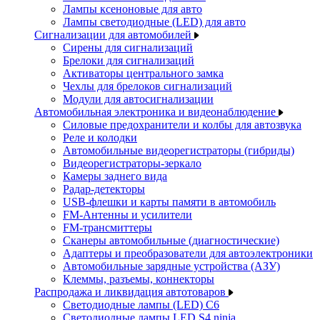
Лампы ксеноновые для авто
Лампы светодиодные (LED) для авто
Сигнализации для автомобилей
Сирены для сигнализаций
Брелоки для сигнализаций
Активаторы центрального замка
Чехлы для брелоков сигнализаций
Модули для автосигнализации
Автомобильная электроника и видеонаблюдение
Силовые предохранители и колбы для автозвука
Реле и колодки
Автомобильные видеорегистраторы (гибриды)
Видеорегистраторы-зеркало
Камеры заднего вида
Радар-детекторы
USB-флешки и карты памяти в автомобиль
FM-Антенны и усилители
FM-трансмиттеры
Сканеры автомобильные (диагностические)
Адаптеры и преобразователи для автоэлектроники
Автомобильные зарядные устройства (АЗУ)
Клеммы, разъемы, коннекторы
Распродажа и ликвидация автотоваров
Светодиодные лампы (LED) C6
Светодиодные лампы LED S4 ninja