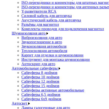
ISO-переходники и коннекторы для штатных магни
ISO-переходники и коннекторы для антенных разъ
Y-разветвители RCA
Силовой кабель для автозвука
Акустический кабель для автозвука
Разъёмы для магнитол
Комплекты проводов для подключения магнитол
Шумоизоляция авто
Виброизоляция для авто
Звукопоглощение в авто
Звукоизоляция автомобиля
Теплоизоляция автомобиля
Карпет для отделки и шумоизоляции
Инструмент для монтажа шумоизоляции
Антискрип для авто
Автомобильные сабвуферы
Сабвуферы 8 дюймов
Сабвуферы 10 дюймов
Сабвуферы 12 дюймов
Сабвуферы 15 дюймов
Сабвуферы активные автомобильные
Сабвуферы 6,5 дюймов
Сабвуферы 6x9 дюймов
Автосвет
Лампы галогеновые для авто