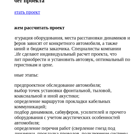
Рассчет проекта
Рассчитать проект
Поможем рассчитать проект
Конфигурация оборудования, места расстановки динамиков и
сабвуферов зависят от конкретного автомобиля, а также
пожеланий и бюджета заказчика. Специалисты компании
DriveLife сделают индивидуальный расчет проекта, что
позволит приобрести и установить автозвук, оптимальный по
характеристикам и цене.
Основные этапы:
предпроектное обследование автомобиля;
выбор точек установки фронтальной, тыловой,
коаксиальной и иной акустики;
определение маршрутов прокладки кабельных
коммуникаций;
подбор динамиков, сабвуферов, усилителей и прочего
оборудования с учетом акустических особенностей
автомобиля;
определение перечня работ (сверление гнезд под
динамики, прокладка проводов, подключение системы,