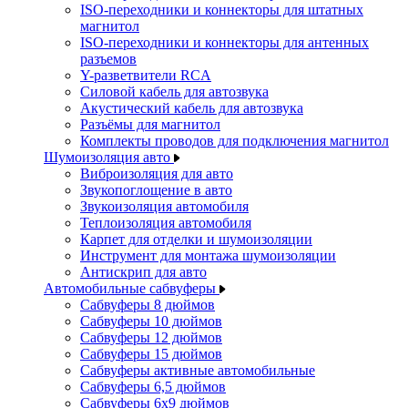
ISO-переходники и коннекторы для штатных
магнитол
ISO-переходники и коннекторы для антенных
разъемов
Y-разветвители RCA
Силовой кабель для автозвука
Акустический кабель для автозвука
Разъёмы для магнитол
Комплекты проводов для подключения магнитол
Шумоизоляция авто
Виброизоляция для авто
Звукопоглощение в авто
Звукоизоляция автомобиля
Теплоизоляция автомобиля
Карпет для отделки и шумоизоляции
Инструмент для монтажа шумоизоляции
Антискрип для авто
Автомобильные сабвуферы
Сабвуферы 8 дюймов
Сабвуферы 10 дюймов
Сабвуферы 12 дюймов
Сабвуферы 15 дюймов
Сабвуферы активные автомобильные
Сабвуферы 6,5 дюймов
Сабвуферы 6x9 дюймов