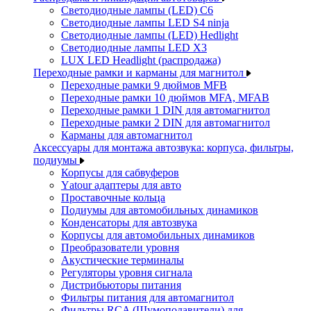
Светодиодные лампы (LED) C6
Светодиодные лампы LED S4 ninja
Светодиодные лампы (LED) Hedlight
Светодиодные лампы LED X3
LUX LED Headlight (распродажа)
Переходные рамки и карманы для магнитол
Переходные рамки 9 дюймов MFB
Переходные рамки 10 дюймов MFA, MFAB
Переходные рамки 1 DIN для автомагнитол
Переходные рамки 2 DIN для автомагнитол
Карманы для автомагнитол
Аксессуары для монтажа автозвука: корпуса, фильтры,
подиумы
Корпусы для сабвуферов
Yаtour адаптеры для авто
Проставочные кольца
Подиумы для автомобильных динамиков
Конденсаторы для автозвука
Корпусы для автомобильных динамиков
Преобразователи уровня
Акустические терминалы
Регуляторы уровня сигнала
Дистрибьюторы питания
Фильтры питания для автомагнитол
Фильтры RCA (Шумоподавители) для