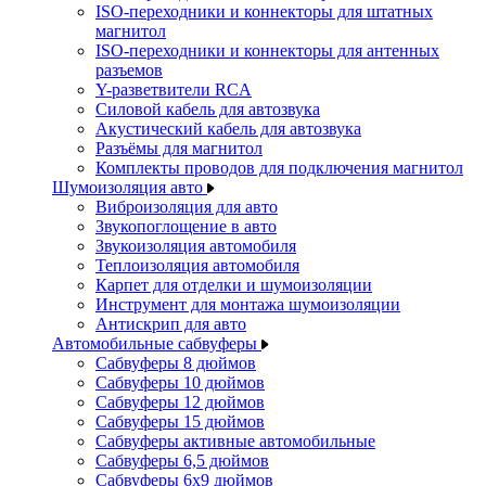
ISO-переходники и коннекторы для штатных
магнитол
ISO-переходники и коннекторы для антенных
разъемов
Y-разветвители RCA
Силовой кабель для автозвука
Акустический кабель для автозвука
Разъёмы для магнитол
Комплекты проводов для подключения магнитол
Шумоизоляция авто
Виброизоляция для авто
Звукопоглощение в авто
Звукоизоляция автомобиля
Теплоизоляция автомобиля
Карпет для отделки и шумоизоляции
Инструмент для монтажа шумоизоляции
Антискрип для авто
Автомобильные сабвуферы
Сабвуферы 8 дюймов
Сабвуферы 10 дюймов
Сабвуферы 12 дюймов
Сабвуферы 15 дюймов
Сабвуферы активные автомобильные
Сабвуферы 6,5 дюймов
Сабвуферы 6x9 дюймов