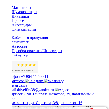
Магнитолы
Шумоизоляция
Динамики
Прочее
Аксессуары
Сигнализации
Кабельная продукция
Усилители
Автосвет
Преобразователи / Инвертеры
Сабвуферы
+7 964 11 500 11
Обратная связь
drivelife-38@yandex.ru
ТЦ «Прибой», ул. Генерала Доватора, 39, павильоны 29
ТЦ «Автосити», ул. Сергеева, 3/8а, павильон 16
© DriveLife, магазин автозвука, Иркутск. 2017 — 2026