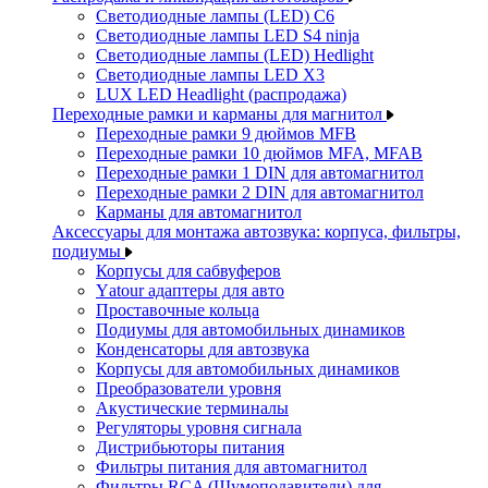
Светодиодные лампы (LED) C6
Светодиодные лампы LED S4 ninja
Светодиодные лампы (LED) Hedlight
Светодиодные лампы LED X3
LUX LED Headlight (распродажа)
Переходные рамки и карманы для магнитол
Переходные рамки 9 дюймов MFB
Переходные рамки 10 дюймов MFA, MFAB
Переходные рамки 1 DIN для автомагнитол
Переходные рамки 2 DIN для автомагнитол
Карманы для автомагнитол
Аксессуары для монтажа автозвука: корпуса, фильтры,
подиумы
Корпусы для сабвуферов
Yаtour адаптеры для авто
Проставочные кольца
Подиумы для автомобильных динамиков
Конденсаторы для автозвука
Корпусы для автомобильных динамиков
Преобразователи уровня
Акустические терминалы
Регуляторы уровня сигнала
Дистрибьюторы питания
Фильтры питания для автомагнитол
Фильтры RCA (Шумоподавители) для