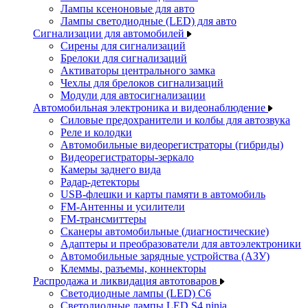
Лампы ксеноновые для авто
Лампы светодиодные (LED) для авто
Сигнализации для автомобилей
Сирены для сигнализаций
Брелоки для сигнализаций
Активаторы центрального замка
Чехлы для брелоков сигнализаций
Модули для автосигнализации
Автомобильная электроника и видеонаблюдение
Силовые предохранители и колбы для автозвука
Реле и колодки
Автомобильные видеорегистраторы (гибриды)
Видеорегистраторы-зеркало
Камеры заднего вида
Радар-детекторы
USB-флешки и карты памяти в автомобиль
FM-Антенны и усилители
FM-трансмиттеры
Сканеры автомобильные (диагностические)
Адаптеры и преобразователи для автоэлектроники
Автомобильные зарядные устройства (АЗУ)
Клеммы, разъемы, коннекторы
Распродажа и ликвидация автотоваров
Светодиодные лампы (LED) C6
Светодиодные лампы LED S4 ninja