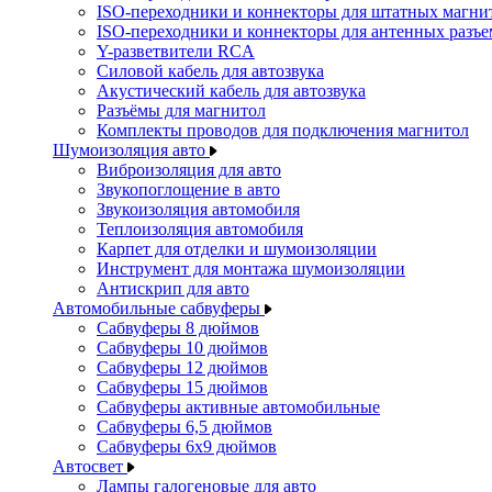
ISO-переходники и коннекторы для штатных магни
ISO-переходники и коннекторы для антенных разъ
Y-разветвители RCA
Силовой кабель для автозвука
Акустический кабель для автозвука
Разъёмы для магнитол
Комплекты проводов для подключения магнитол
Шумоизоляция авто
Виброизоляция для авто
Звукопоглощение в авто
Звукоизоляция автомобиля
Теплоизоляция автомобиля
Карпет для отделки и шумоизоляции
Инструмент для монтажа шумоизоляции
Антискрип для авто
Автомобильные сабвуферы
Сабвуферы 8 дюймов
Сабвуферы 10 дюймов
Сабвуферы 12 дюймов
Сабвуферы 15 дюймов
Сабвуферы активные автомобильные
Сабвуферы 6,5 дюймов
Сабвуферы 6x9 дюймов
Автосвет
Лампы галогеновые для авто