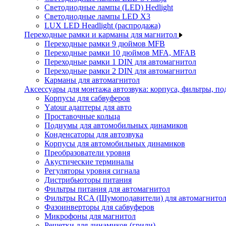
Светодиодные лампы (LED) Hedlight
Светодиодные лампы LED X3
LUX LED Headlight (распродажа)
Переходные рамки и карманы для магнитол
Переходные рамки 9 дюймов MFB
Переходные рамки 10 дюймов MFA, MFAB
Переходные рамки 1 DIN для автомагнитол
Переходные рамки 2 DIN для автомагнитол
Карманы для автомагнитол
Аксессуары для монтажа автозвука: корпуса, фильтры, 
Корпусы для сабвуферов
Yаtour адаптеры для авто
Проставочные кольца
Подиумы для автомобильных динамиков
Конденсаторы для автозвука
Корпусы для автомобильных динамиков
Преобразователи уровня
Акустические терминалы
Регуляторы уровня сигнала
Дистрибьюторы питания
Фильтры питания для автомагнитол
Фильтры RCA (Шумоподавители) для автомагнито
Фазоинверторы для сабвуферов
Микрофоны для магнитол
Решетки для динамиков (грили)