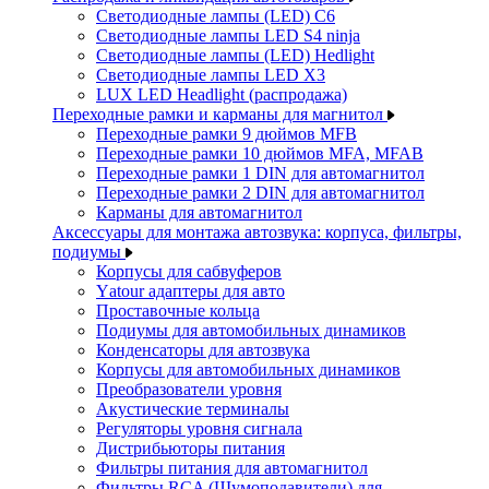
Светодиодные лампы (LED) C6
Светодиодные лампы LED S4 ninja
Светодиодные лампы (LED) Hedlight
Светодиодные лампы LED X3
LUX LED Headlight (распродажа)
Переходные рамки и карманы для магнитол
Переходные рамки 9 дюймов MFB
Переходные рамки 10 дюймов MFA, MFAB
Переходные рамки 1 DIN для автомагнитол
Переходные рамки 2 DIN для автомагнитол
Карманы для автомагнитол
Аксессуары для монтажа автозвука: корпуса, фильтры,
подиумы
Корпусы для сабвуферов
Yаtour адаптеры для авто
Проставочные кольца
Подиумы для автомобильных динамиков
Конденсаторы для автозвука
Корпусы для автомобильных динамиков
Преобразователи уровня
Акустические терминалы
Регуляторы уровня сигнала
Дистрибьюторы питания
Фильтры питания для автомагнитол
Фильтры RCA (Шумоподавители) для