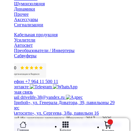
Шумоизоляция
Динамики
Прочее
Аксессуары
Сигнализации
Кабельная продукция
Усилители
Автосвет
Преобразователи / Инвертеры
Сабвуферы
+7 964 11 500 11
Обратная связь
drivelife-38@yandex.ru
ТЦ «Прибой», ул. Генерала Доватора, 39, павильоны 29
ТЦ «Автосити», ул. Сергеева, 3/8а, павильон 16
© DriveLife, магазин автозвука, Иркутск. 2017 — 2026
Политика конфиденциальности
Карта сайта
Разработано в
Prime Group
Главная
Каталог
Корзина