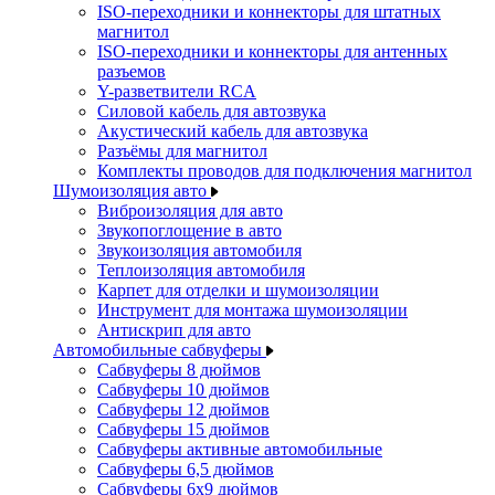
ISO-переходники и коннекторы для штатных
магнитол
ISO-переходники и коннекторы для антенных
разъемов
Y-разветвители RCA
Силовой кабель для автозвука
Акустический кабель для автозвука
Разъёмы для магнитол
Комплекты проводов для подключения магнитол
Шумоизоляция авто
Виброизоляция для авто
Звукопоглощение в авто
Звукоизоляция автомобиля
Теплоизоляция автомобиля
Карпет для отделки и шумоизоляции
Инструмент для монтажа шумоизоляции
Антискрип для авто
Автомобильные сабвуферы
Сабвуферы 8 дюймов
Сабвуферы 10 дюймов
Сабвуферы 12 дюймов
Сабвуферы 15 дюймов
Сабвуферы активные автомобильные
Сабвуферы 6,5 дюймов
Сабвуферы 6x9 дюймов