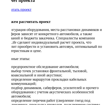
Рассчет проекта
Рассчитать проект
Поможем рассчитать проект
Конфигурация оборудования, места расстановки динамиков и
сабвуферов зависят от конкретного автомобиля, а также
пожеланий и бюджета заказчика. Специалисты компании
DriveLife сделают индивидуальный расчет проекта, что
позволит приобрести и установить автозвук, оптимальный по
характеристикам и цене.
Основные этапы:
предпроектное обследование автомобиля;
выбор точек установки фронтальной, тыловой,
коаксиальной и иной акустики;
определение маршрутов прокладки кабельных
коммуникаций;
подбор динамиков, сабвуферов, усилителей и прочего
оборудования с учетом акустических особенностей
автомобиля;
определение перечня работ (сверление гнезд под
динамики, прокладка проводов, подключение системы,