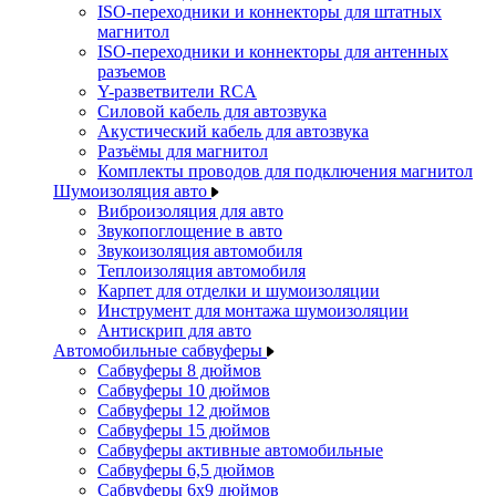
ISO-переходники и коннекторы для штатных
магнитол
ISO-переходники и коннекторы для антенных
разъемов
Y-разветвители RCA
Силовой кабель для автозвука
Акустический кабель для автозвука
Разъёмы для магнитол
Комплекты проводов для подключения магнитол
Шумоизоляция авто
Виброизоляция для авто
Звукопоглощение в авто
Звукоизоляция автомобиля
Теплоизоляция автомобиля
Карпет для отделки и шумоизоляции
Инструмент для монтажа шумоизоляции
Антискрип для авто
Автомобильные сабвуферы
Сабвуферы 8 дюймов
Сабвуферы 10 дюймов
Сабвуферы 12 дюймов
Сабвуферы 15 дюймов
Сабвуферы активные автомобильные
Сабвуферы 6,5 дюймов
Сабвуферы 6x9 дюймов