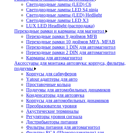
Светодиодные лампы (LED) C6
Светодиодные лампы LED S4 ninja
Светодиодные лампы (LED) Hedlight
Светодиодные лампы LED X3
LUX LED Headlight (распродажа)
Переходные рамки и карманы для магнитол
Переходные рамки 9 дюймов MFB
Переходные рамки 10 дюймов MFA, MFAB
Переходные рамки 1 DIN для автомагнитол
Переходные рамки 2 DIN для автомагнитол
Карманы для автомагнитол
Аксессуары для монтажа автозвука: корпуса, фильтры,
подиумы
Корпусы для сабвуферов
Yаtour адаптеры для авто
Проставочные кольца
Подиумы для автомобильных динамиков
Конденсаторы для автозвука
Корпусы для автомобильных динамиков
Преобразователи уровня
Акустические терминалы
Регуляторы уровня сигнала
Дистрибьюторы питания
Фильтры питания для автомагнитол
Фильтры RCA (Шумоподавители) для