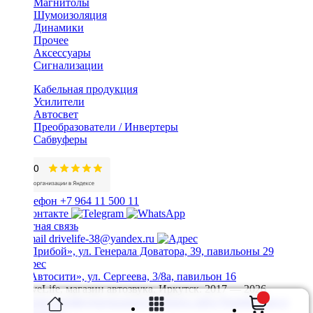
Магнитолы
Шумоизоляция
Динамики
Прочее
Аксессуары
Сигнализации
Кабельная продукция
Усилители
Автосвет
Преобразователи / Инвертеры
Сабвуферы
+7 964 11 500 11
Обратная связь
drivelife-38@yandex.ru
ТЦ «Прибой», ул. Генерала Доватора, 39, павильоны 29
ТЦ «Автосити», ул. Сергеева, 3/8а, павильон 16
© DriveLife, магазин автозвука, Иркутск. 2017 — 2026
Политика конфиденциальности
Карта сайта
Разработано в