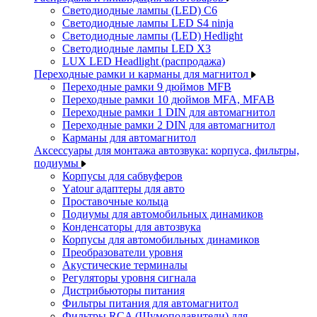
Светодиодные лампы (LED) C6
Светодиодные лампы LED S4 ninja
Светодиодные лампы (LED) Hedlight
Светодиодные лампы LED X3
LUX LED Headlight (распродажа)
Переходные рамки и карманы для магнитол
Переходные рамки 9 дюймов MFB
Переходные рамки 10 дюймов MFA, MFAB
Переходные рамки 1 DIN для автомагнитол
Переходные рамки 2 DIN для автомагнитол
Карманы для автомагнитол
Аксессуары для монтажа автозвука: корпуса, фильтры,
подиумы
Корпусы для сабвуферов
Yаtour адаптеры для авто
Проставочные кольца
Подиумы для автомобильных динамиков
Конденсаторы для автозвука
Корпусы для автомобильных динамиков
Преобразователи уровня
Акустические терминалы
Регуляторы уровня сигнала
Дистрибьюторы питания
Фильтры питания для автомагнитол
Фильтры RCA (Шумоподавители) для