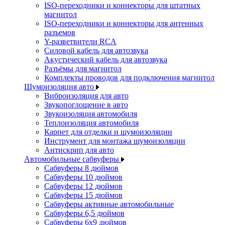
ISO-переходники и коннекторы для штатных
магнитол
ISO-переходники и коннекторы для антенных
разъемов
Y-разветвители RCA
Силовой кабель для автозвука
Акустический кабель для автозвука
Разъёмы для магнитол
Комплекты проводов для подключения магнитол
Шумоизоляция авто
Виброизоляция для авто
Звукопоглощение в авто
Звукоизоляция автомобиля
Теплоизоляция автомобиля
Карпет для отделки и шумоизоляции
Инструмент для монтажа шумоизоляции
Антискрип для авто
Автомобильные сабвуферы
Сабвуферы 8 дюймов
Сабвуферы 10 дюймов
Сабвуферы 12 дюймов
Сабвуферы 15 дюймов
Сабвуферы активные автомобильные
Сабвуферы 6,5 дюймов
Сабвуферы 6x9 дюймов