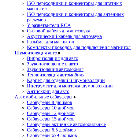
ISO-переходники и коннекторы для штатных
магнитол
ISO-переходники и коннекторы для антенных
разъемов
Y-разветвители RCA
Силовой кабель для автозвука
Акустический кабель для автозвука
Разъёмы для магнитол
Комплекты проводов для подключения магнитол
Шумоизоляция авто
Виброизоляция для авто
Звукопоглощение в авто
Звукоизоляция автомобиля
Теплоизоляция автомобиля
Карпет для отделки и шумоизоляции
Инструмент для монтажа шумоизоляции
Антискрип для авто
Автомобильные сабвуферы
Сабвуферы 8 дюймов
Сабвуферы 10 дюймов
Сабвуферы 12 дюймов
Сабвуферы 15 дюймов
Сабвуферы активные автомобильные
Сабвуферы 6,5 дюймов
Сабвуферы 6x9 дюймов