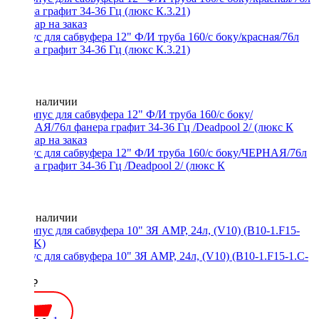
Корпус для сабвуфера 12" Ф/И труба 160/с боку/красная/76л
фанера графит 34-36 Гц (люкс К.3.21)
Нет в наличии
Корпус для сабвуфера 12" Ф/И труба 160/с боку/ЧЕРНАЯ/76л
фанера графит 34-36 Гц /Deadpool 2/ (люкс К
Нет в наличии
Корпус для сабвуфера 10" ЗЯ AMP, 24л, (V10) (B10-1.F15-1.C-
BK)
4000 ₽