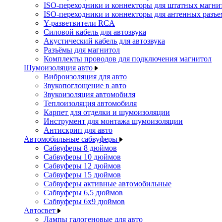
ISO-переходники и коннекторы для штатных магни
ISO-переходники и коннекторы для антенных разъ
Y-разветвители RCA
Силовой кабель для автозвука
Акустический кабель для автозвука
Разъёмы для магнитол
Комплекты проводов для подключения магнитол
Шумоизоляция авто
Виброизоляция для авто
Звукопоглощение в авто
Звукоизоляция автомобиля
Теплоизоляция автомобиля
Карпет для отделки и шумоизоляции
Инструмент для монтажа шумоизоляции
Антискрип для авто
Автомобильные сабвуферы
Сабвуферы 8 дюймов
Сабвуферы 10 дюймов
Сабвуферы 12 дюймов
Сабвуферы 15 дюймов
Сабвуферы активные автомобильные
Сабвуферы 6,5 дюймов
Сабвуферы 6x9 дюймов
Автосвет
Лампы галогеновые для авто