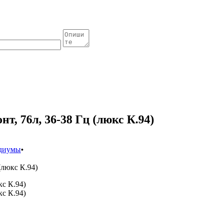
т, 76л, 36-38 Гц (люкс К.94)
одиумы
•
(люкс К.94)