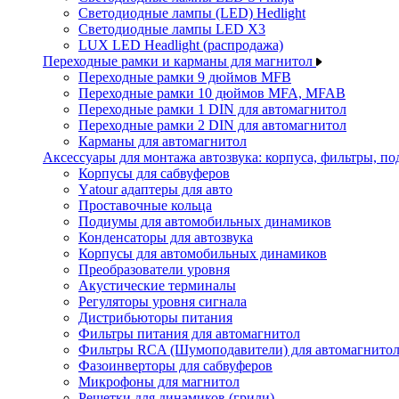
Светодиодные лампы (LED) Hedlight
Светодиодные лампы LED X3
LUX LED Headlight (распродажа)
Переходные рамки и карманы для магнитол
Переходные рамки 9 дюймов MFB
Переходные рамки 10 дюймов MFA, MFAB
Переходные рамки 1 DIN для автомагнитол
Переходные рамки 2 DIN для автомагнитол
Карманы для автомагнитол
Аксессуары для монтажа автозвука: корпуса, фильтры, 
Корпусы для сабвуферов
Yаtour адаптеры для авто
Проставочные кольца
Подиумы для автомобильных динамиков
Конденсаторы для автозвука
Корпусы для автомобильных динамиков
Преобразователи уровня
Акустические терминалы
Регуляторы уровня сигнала
Дистрибьюторы питания
Фильтры питания для автомагнитол
Фильтры RCA (Шумоподавители) для автомагнито
Фазоинверторы для сабвуферов
Микрофоны для магнитол
Решетки для динамиков (грили)