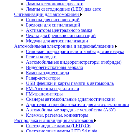
Лампы ксеноновые для авто
Лампы светодиодные (LED) для авто
Сигнализации для автомобилей
Сирены для сигнализаций
Брелоки для сигнализаций
Активаторы центрального замка
Чехлы для брелоков сигнализаций
Модули для автосигнализации
Автомобильная электроника и видеонаблюдение
Силовые предохранители и колбы для автозвука
Реле и колодки
Автомобильные видеорегистраторы (гибриды)
Видеорегистраторы-зеркало
Камеры заднего вида
Радар-детекторы
USB-флешки и карты памяти в автомобиль
FM-Антенны и усилители
FM-трансмиттеры
Сканеры автомобильные (диагностические)
Адаптеры и преобразователи для автоэлектроники
Автомобильные зарядные устройства (АЗУ)
Клеммы, разъемы, коннекторы
Распродажа и ликвидация автотоваров
Светодиодные лампы (LED) C6
Светодиодные лампы LED S4 ninja