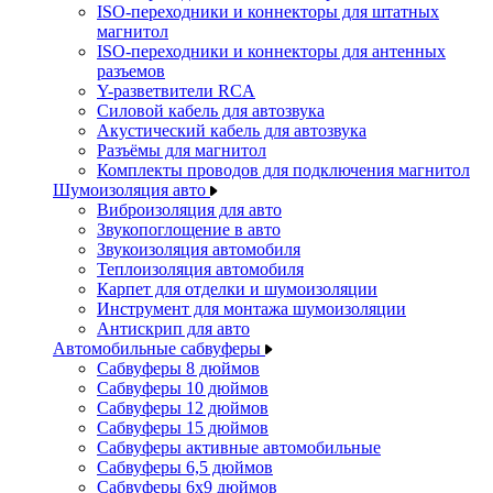
ISO-переходники и коннекторы для штатных
магнитол
ISO-переходники и коннекторы для антенных
разъемов
Y-разветвители RCA
Силовой кабель для автозвука
Акустический кабель для автозвука
Разъёмы для магнитол
Комплекты проводов для подключения магнитол
Шумоизоляция авто
Виброизоляция для авто
Звукопоглощение в авто
Звукоизоляция автомобиля
Теплоизоляция автомобиля
Карпет для отделки и шумоизоляции
Инструмент для монтажа шумоизоляции
Антискрип для авто
Автомобильные сабвуферы
Сабвуферы 8 дюймов
Сабвуферы 10 дюймов
Сабвуферы 12 дюймов
Сабвуферы 15 дюймов
Сабвуферы активные автомобильные
Сабвуферы 6,5 дюймов
Сабвуферы 6x9 дюймов