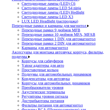
Светодиодные лампы (LED) C6
Светодиодные лампы LED S4 ninja
Светодиодные лампы (LED) Hedlight
Светодиодные лампы LED X3
LUX LED Headlight (распродажа)
Переходные рамки и карманы для магнитол
Переходные рамки 9 дюймов MFB
Переходные рамки 10 дюймов MFA, MFAB
Переходные рамки 1 DIN для автомагнитол
Переходные рамки 2 DIN для автомагнитол
Карманы для автомагнитол
Аксессуары для монтажа автозвука: корпуса, фильтры,
подиумы
Корпусы для сабвуферов
Yаtour адаптеры для авто
Проставочные кольца
Подиумы для автомобильных динамиков
Конденсаторы для автозвука
Корпусы для автомобильных динамиков
Преобразователи уровня
Акустические терминалы
Регуляторы уровня сигнала
Дистрибьюторы питания
Фильтры питания для автомагнитол
Фильтры RCA (Шумоподавители) для